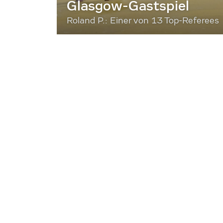
Glasgow-Gastspiel
Roland P.: Einer von 13 Top-Referees