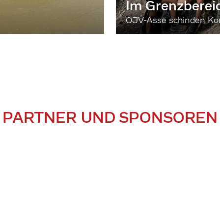
Im Grenzberei
ÖJV-Asse schinden Kon
PARTNER UND SPONSOREN