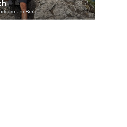
ch
dition am Berg