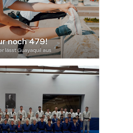
ur noch 479!
 lässt Guayaquil aus