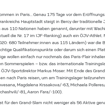
lkommen in Paris… Genau 175 Tage vor dem Eröffnung
rankreichs Hauptstadt steigt in Bercy der traditionell
 aus 110 Nationen haben genannt, darunter mit Wachi
tuell die Nr. 17 im IJF-Ranking) auch ein ÖJV-Athlet. 
020: 680 Teilnehmer:innen aus 115 Ländern) war die Be
ichtige Qualifikationspunkte oder darum sich einen Pla
inige wollen einfach nur nochmals das Paris-Flair inhali
n Sommerspielen – bzw. das internationale Trainings
 ÖJV-Sportdirektor Markus Moser. Mit Ende des Gran
nen nach Paris reisen, um am Trainingslager teilzuneh
ovesana, Magdalena Krssakova/-63, Michaela Polleres/
chashvili/-81, Aaron Fara/-100).
at für den Grand-Slam nicht weniger als 56 Aktive ge