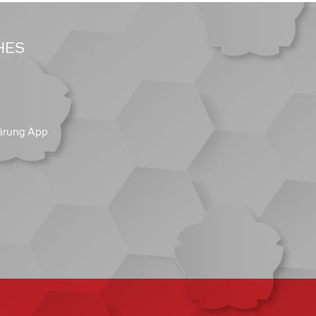
HES
ärung App