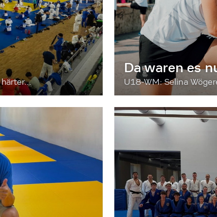
Da waren es n
härter...
U18-WM: Selina Wögerer