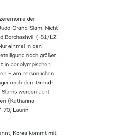
szeremonie der
e Judo-Grand-Slam. Nicht
d Borchashvili (-81/LZ
Nur einmal in den
teiligung noch größer.
tz in der olympischen
eren – am persönlichen
lager nach dem Grand-
d-Slams werden acht
men (Katharina
-70; Laurin
nannt, Korea kommt mit