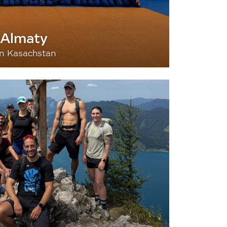
 Almaty
nn Kasachstan