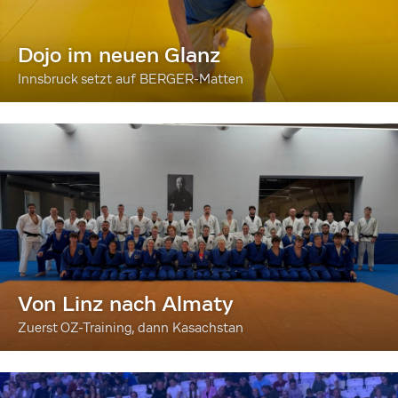
Dojo im neuen Glanz
Innsbruck setzt auf BERGER-Matten
Von Linz nach Almaty
Zuerst OZ-Training, dann Kasachstan