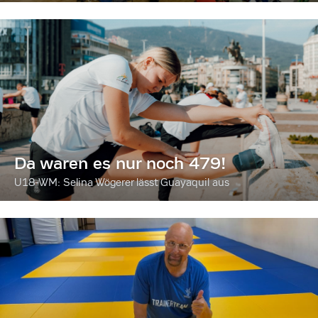
Da waren es nur noch 479!
U18-WM: Selina Wögerer lässt Guayaquil aus