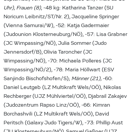
Uhr), Frauen (8)
, -48 kg: Katharina Tanzer (SU
Noricum Leibnitz/ST/Nr. 2), Jacqueline Springer
(Vienna Samurai/W), -52: Katja Gadermaier
(Judounion Klosterneuburg/NÖ), -57: Lisa Grabner
(JC Wimpassing/NÖ), Julia Sommer (Judo
Jennersdorf/B), Olivia Taroncher (JC
Wimpassing/NÖ), -70: Michaela Polleres (JC
Wimpassing/NÖ/2), -78: Maria Höllwart (ESV
Sanjindo Bischofshofen/S);
Männer (21),
-60:
Daniel Leutgeb (LZ Multikraft Wels/OÖ), Nikolas
Rechberger (UJZ Mühlviertel/OÖ), Djabrail Zakajev
(Judozentrum Rapso Linz/OÖ), -66: Kimran
Borchashvili (LZ Multikraft Wels/OÖ), David
Peritsch (Galaxy Judo Tigers/W), -73: Phillip Aust
(JU Klosterneuburg/NÖ), Samuel Gaßner (UJZ