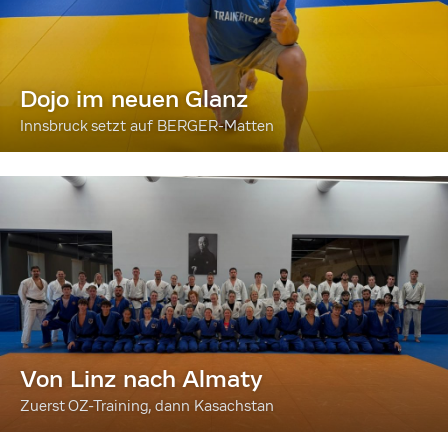
Dojo im neuen Glanz
Innsbruck setzt auf BERGER-Matten
Von Linz nach Almaty
Zuerst OZ-Training, dann Kasachstan