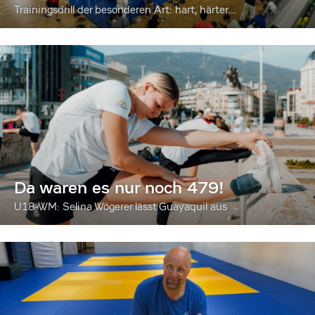
Trainingsdrill der besonderen Art: hart, härter...
Da waren es nur noch 479!
U18-WM: Selina Wögerer lässt Guayaquil aus