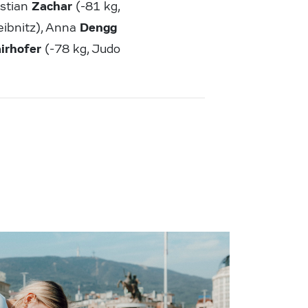
Zachar
istian
(-81 kg,
Dengg
eibnitz), Anna
irhofer
(-78 kg, Judo