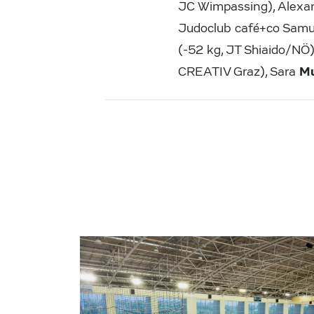
JC Wimpassing), Alexa
Judoclub café+co Samu
(-52 kg, JT Shiaido/NÖ)
Mu
CREATIV Graz), Sara