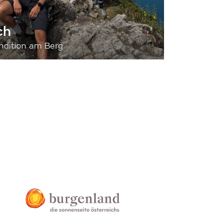
ch
dition am Berg