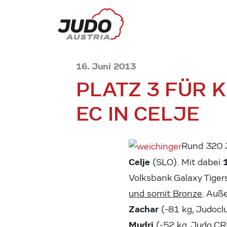
16. Juni 2013
PLATZ 3 FÜR 
EC IN CELJE
Rund 320 
Celje
(SLO). Mit dabei
Volksbank Galaxy Tiger
und somit Bronze
. Auß
Zachar
(-81 kg, Judocl
Mudri
(-52 kg, Judo C