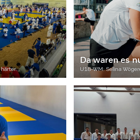
Da waren es n
härter...
U18-WM: Selina Wögerer