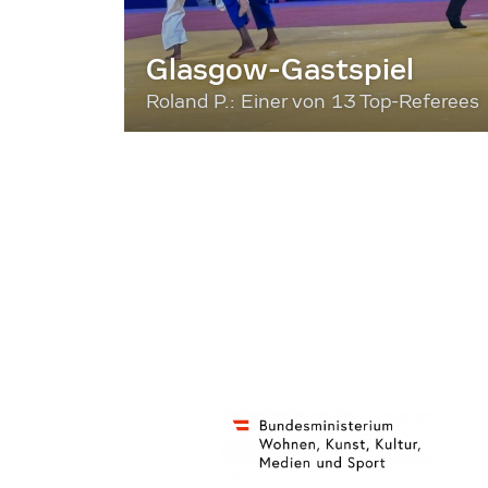
Glasgow-Gastspiel
Roland P.: Einer von 13 Top-Referees