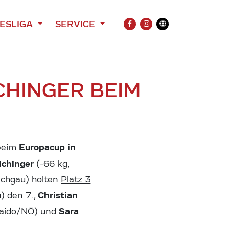
ESLIGA
SERVICE
FACEBOOK
INSTAGRAM
Übersetzung
CHINGER BEIM
Europacup in
 beim
ichinger
(-66 kg,
achgau) holten
Platz 3
Christian
u) den
7.
,
Sara
iaido/NÖ) und