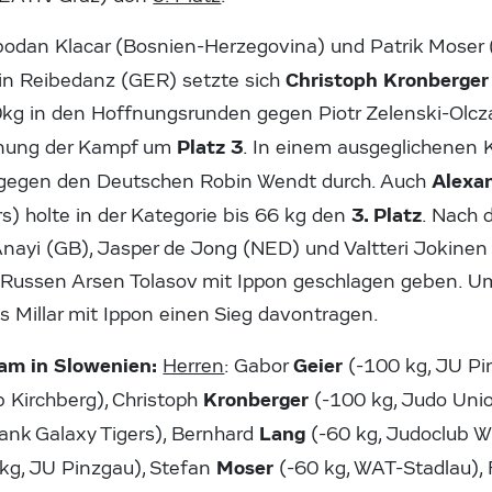
odan Klacar (Bosnien-Herzegovina) und Patrik Moser (
Christoph Kronberger
in Reibedanz (GER) setzte sich
00kg in den Hoffnungsrunden gegen Piotr Zelenski-Olcz
Platz 3
hnung der Kampf um
. In einem ausgeglichenen 
Alexa
r gegen den Deutschen Robin Wendt durch. Auch
3. Platz
s) holte in der Kategorie bis 66 kg den
. Nach 
ayi (GB), Jasper de Jong (NED) und Valtteri Jokinen 
 Russen Arsen Tolasov mit Ippon geschlagen geben. Um
 Millar mit Ippon einen Sieg davontragen.
eam in Slowenien:
Geier
Herren
: Gabor
(-100 kg, JU Pi
Kronberger
b Kirchberg), Christoph
(-100 kg, Judo Unio
Lang
ank Galaxy Tigers), Bernhard
(-60 kg, Judoclub W
Moser
kg, JU Pinzgau), Stefan
(-60 kg, WAT-Stadlau), 