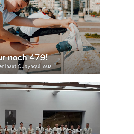
ur noch 479!
 lässt Guayaquil aus