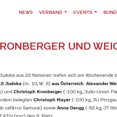
NEWS
VERBAND
EVENTS
BUND
KRONBERGER UND WEI
Judoka aus 22 Nationen trafen sich am Wochenende
15 Judoka
aus Österreich
Alexander We
(m: 10, W: 5)
.
Christoph Kronberger
s) und
(-100 kg, Judo-Union Fl
Christoph Mayer
erdem belegten
(-100 kg, JU Pinzga
Anna Dengg
ub café+co Samurai) sowie
(-52 kg, JT Sh
REATIV Graz) den
9. Platz
.