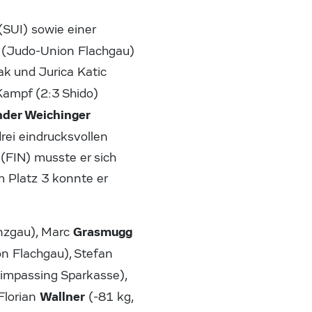
SUI) sowie einer
(Judo-Union Flachgau)
ak und Jurica Katic
Kampf (2:3 Shido)
nder Weichinger
drei eindrucksvollen
(FIN) musste er sich
 Platz 3 konnte er
Grasmugg
nzgau), Marc
n Flachgau), Stefan
impassing Sparkasse),
Wallner
Florian
(-81 kg,