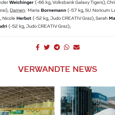
Weichinger
nder
(-66 kg, Volksbank Galaxy Tigers), Chr
Bornemann
rai);
Damen
: Maria
(-57 kg, SU Noricum L
Herbst
Ma
, Nicole
(-52 kg, Judo CREATIV Graz), Sarah
dri
(-52 kg, Judo CREATIV Graz);
VERWANDTE NEWS