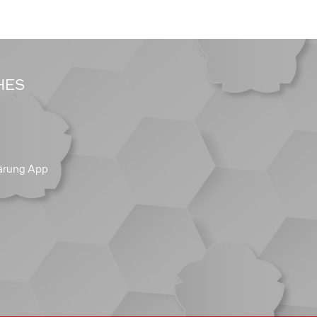
HES
ärung App