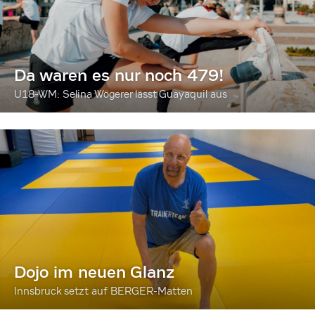
Da waren es nur noch 479!
U18-WM: Selina Wögerer lässt Guayaquil aus
Dojo im neuen Glanz
Innsbruck setzt auf BERGER-Matten