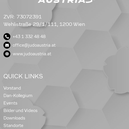
ZVR: 73072391
Wehlistraße 29/1/111, 1200 Wien
+43 1 332 48 48
office@judoaustria.at
www.judoaustria.at
QUICK LINKS
Vorstand
Dan-Kollegium
Events
Bilder und Videos
Downloads
Standorte