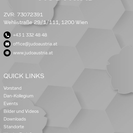
ZVR: 73072391
Wehlistraße 29/1/111, 1200 Wien
+43 1 332 48 48
office@judoaustria.at
www.judoaustria.at
QUICK LINKS
Vorstand
Dan-Kollegium
Events
Bilder und Videos
Downloads
Standorte