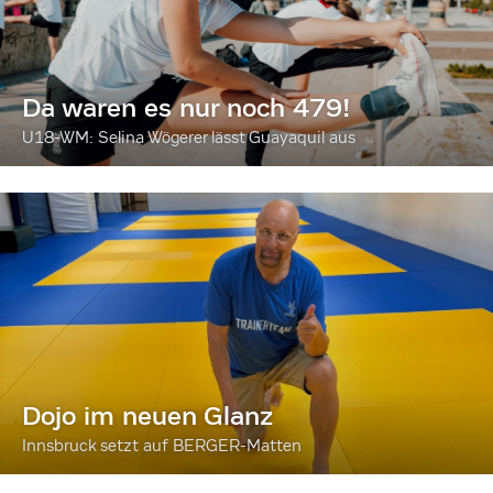
Da waren es nur noch 479!
U18-WM: Selina Wögerer lässt Guayaquil aus
Dojo im neuen Glanz
Innsbruck setzt auf BERGER-Matten