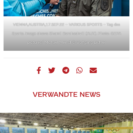
VIENNA,AUSTRIA,17.SEP.22 – VARIOUS SPORTS – Tag des
Sports. Image shows Shamil Borchashvili (AUT). Photo: GEPA
pictures/ Michael Meindl
© Wolfgang Eichler
VERWANDTE NEWS