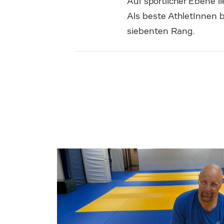
Auf sportlicher Ebene li
Als beste AthletInnen b
siebenten Rang.