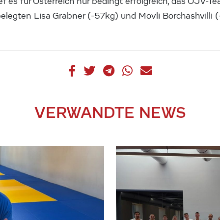
ef es für Österreich nur bedingt erfolgreich, das ÖJV-T
elegten Lisa Grabner (-57kg) und Movli Borchashvilli 
VERWANDTE NEWS