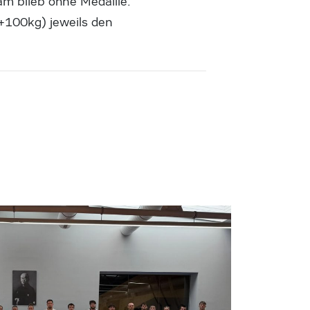
eam blieb ohne Medaille.
(+100kg) jeweils den