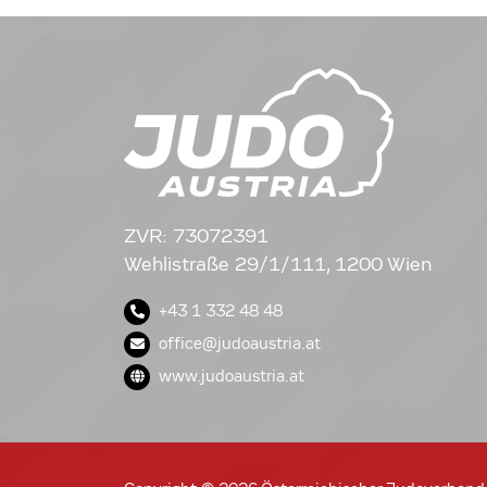
ZVR: 73072391
Wehlistraße 29/1/111, 1200 Wien
+43 1 332 48 48
office@judoaustria.at
www.judoaustria.at