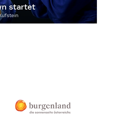
 startet
Kufstein