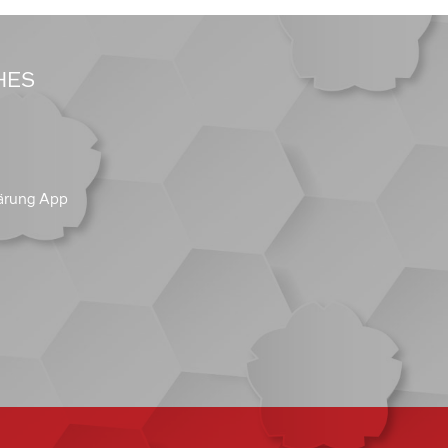
HES
ärung App