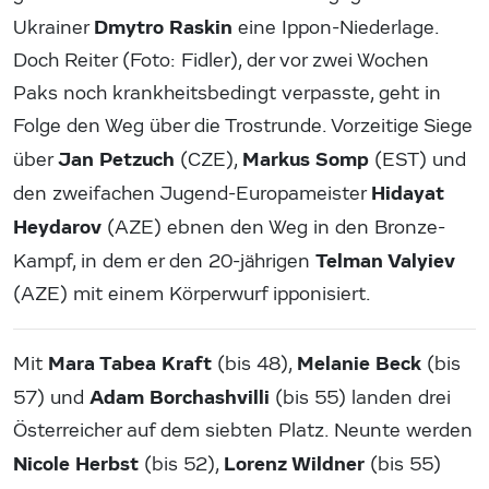
Dmytro Raskin
Ukrainer
eine Ippon-Niederlage.
Doch Reiter (Foto: Fidler), der vor zwei Wochen
Paks noch krankheitsbedingt verpasste, geht in
Folge den Weg über die Trostrunde. Vorzeitige Siege
Jan Petzuch
Markus Somp
über
(CZE),
(EST) und
Hidayat
den zweifachen Jugend-Europameister
Heydarov
(AZE) ebnen den Weg in den Bronze-
Telman Valyiev
Kampf, in dem er den 20-jährigen
(AZE) mit einem Körperwurf ipponisiert.
Mara Tabea Kraft
Melanie Beck
Mit
(bis 48),
(bis
Adam Borchashvilli
57) und
(bis 55) landen drei
Österreicher auf dem siebten Platz. Neunte werden
Nicole Herbst
Lorenz Wildner
(bis 52),
(bis 55)