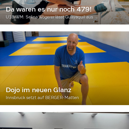
Da waren es nur noch 479!
U18-WM: Selina Wögerer lässt Guayaquil aus
Dojo im neuen Glanz
Innsbruck setzt auf BERGER-Matten