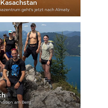
 Kasachstan
iazentrum geht's jetzt nach Almaty
ch
dition am Berg