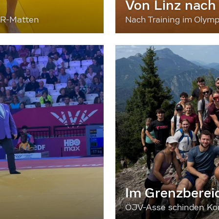
Von Linz nach
ER-Matten
Nach Training im Olymp
Im Grenzberei
ÖJV-Asse schinden Kon