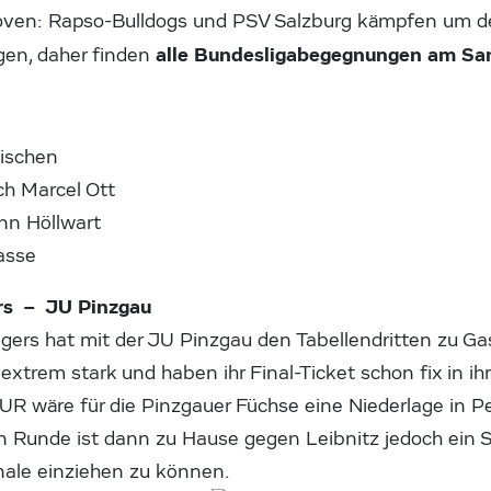
koven: Rapso-Bulldogs und PSV Salzburg kämpfen um d
alle Bundesligabegegnungen am S
igen, daher finden
hischen
ch Marcel Ott
nn Höllwart
lasse
ers – JU Pinzgau
igers hat mit der JU Pinzgau den Tabellendritten zu Gas
extrem stark und haben ihr Final-Ticket schon fix in ihr
R wäre für die Pinzgauer Füchse eine Niederlage in Pe
en Runde ist dann zu Hause gegen Leibnitz jedoch ein S
nale einziehen zu können.