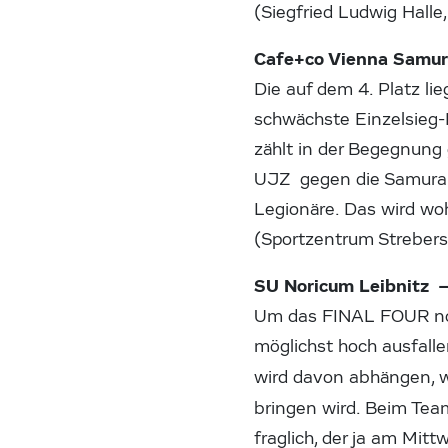
(Siegfried Ludwig Halle
Cafe+co Vienna Samur
Die auf dem 4. Platz li
schwächste Einzelsieg-
zählt in der Begegnung
UJZ gegen die Samurais
Legionäre. Das wird wohl
(Sportzentrum Strebers
SU Noricum Leibnitz 
Um das FINAL FOUR noch
möglichst hoch ausfall
wird davon abhängen, w
bringen wird. Beim Te
fraglich, der ja am Mit