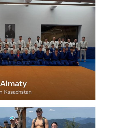
 Almaty
nn Kasachstan