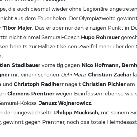
ppe, die auch diesmal wieder ohne Legionäre angetreten
 nicht aus dem Feuer holen. Der Olympiazweite gewinnt
Tibor Majer
r
. Das er aber nur den einzigen Punkt in D
Hupo Rohrauer
atte nicht einmal Samurai-Coach
gerec
ssen bereits zur Halbzeit keinen Zweifel mehr über den 
n.
stian Stadlbauer
Nico Hofmann, Bern
vorzeitig gegen
gner
Christian Zachar
mit einem schönen
Uchi Mata,
l
Christoph Radlherr
Christian Pichler
e und
nagelt
am 
Clemens Prentner
gen
wegen Beinfassen, ebenso wie 
Janusz Wojnarowicz.
Samurai-Koloss
Philipp Mückisch,
n der eingewechselte
mit seinem Si
r,
gewinnt gegen Prentner, noch das totale Heimdesaste