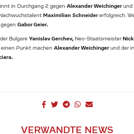
Alexander Weichinger
innt in Durchgang 2 gegen
und 
Maximilian Schneider
r Nachwuchstalent
erfolgreich. W
Gabor Geier.
l gegen
Yanislav Gerchev,
Nic
 der Bulgare
Neo-Staatsmeister
Alexander Weichinger
e einen Punkt machen
und der i
iara.
VERWANDTE NEWS