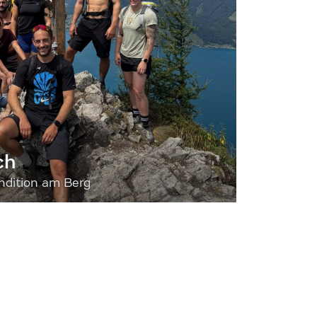
ch
dition am Berg