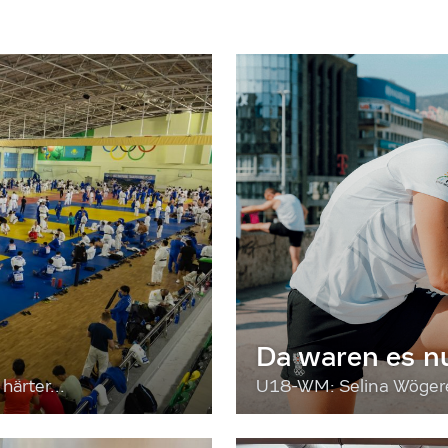
Da waren es n
härter...
U18-WM: Selina Wögerer