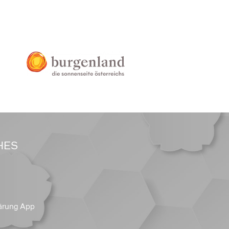
HES
ärung App