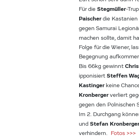
Stegmüller
Für die
-Tru
Paischer
die Kastanien
gegen Samurai Legionä
machen sollte, damit h
Folge für die Wiener, la
Begegnung aufkomme
Chri
Bis 66kg gewinnt
Steffen Wa
ipponisiert
Kastinger
keine Chanc
Kronberger
verliert ge
gegen den Polnischen 
Im 2. Durchgang könne
Stefan Kronberge
und
verhindern.
Fotos >>>