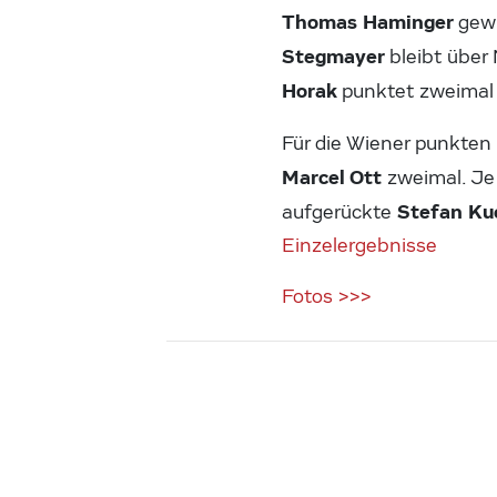
Thomas Haminger
gew
Stegmayer
bleibt übe
Horak
punktet zweima
Für die Wiener punkten
Marcel Ott
zweimal. J
Stefan Kuc
aufgerückte
Einzelergebnisse
Fotos >>>