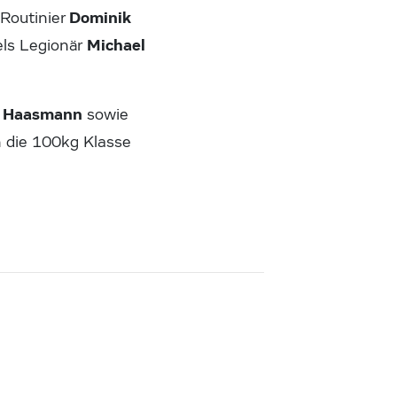
Dominik
Routinier
Michael
els Legionär
k Haasmann
sowie
n die 100kg Klasse