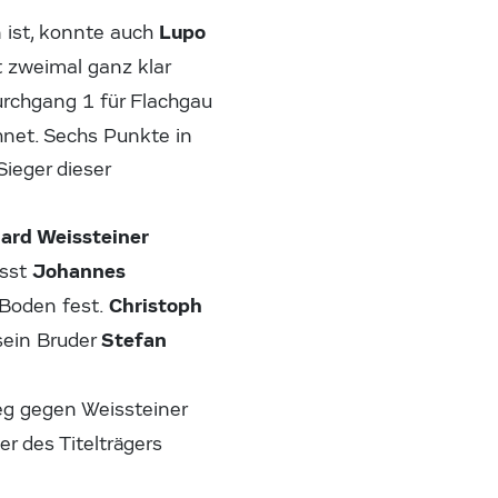
Lupo
 ist, konnte auch
 zweimal ganz klar
urchgang 1 für Flachgau
hnet. Sechs Punkte in
Sieger dieser
hard W
eissteiner
Johannes
ässt
Christoph
Boden fest.
Stefan
sein Bruder
eg gegen Weissteiner
r des Titelträgers