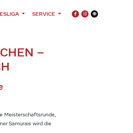
ESLIGA
SERVICE
FACEBOOK
INSTAGRAM
Übersetzung
CHEN –
CH
e
te Meisterschaftsrunde,
ener Samurais wird die