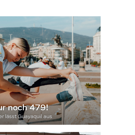
ur noch 479!
 lässt Guayaquil aus