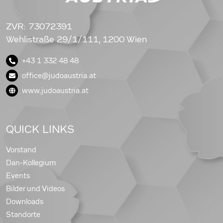
ZVR: 73072391
Wehlistraße 29/1/111, 1200 Wien
+43 1 332 48 48
office@judoaustria.at
www.judoaustria.at
QUICK LINKS
Vorstand
Dan-Kollegium
Events
Bilder und Videos
Downloads
Standorte