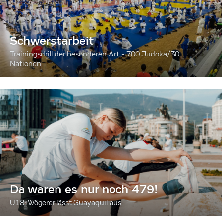
Schwerstarbeit
Trainingsdrill der besonderen Art - 700 Judoka/30
Nationen
Da waren es nur noch 479!
U18: Wögerer lässt Guayaquil aus