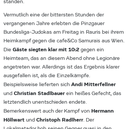
standen.
Vermutlich eine der bittersten Stunden der
vergangenen Jahre erlebten die Pinzgauer
Bundesliga-Judokas am Freitag in Rauris bei ihrem
Heimkampf gegen die cafe&Co Samurais aus Wien.
Gäste siegten klar mit 10:2
Die
gegen ein
Heimteam, das an diesem Abend ohne Legionäre
angetreten war. Allerdings ist das Ergebnis klarer
ausgefallen ist, als die Einzelkämpfe.
Andi Mitterfellner
Beispielsweise lieferten sich
Christian Stadlbauer
und
ein heißes Gefecht, das
letztendlich unentschieden endete.
Hermann
Bemerkenswert auch der Kampf von
Höllwart
Christoph Radlherr
und
. Der
Lokalmatador hob seinen Gegner quasi in den