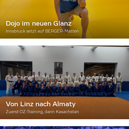
Dojo im neuen Glanz
Innsbruck setzt auf BERGER-Matten
Von Linz nach Almaty
Zuerst OZ-Training, dann Kasachstan