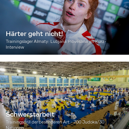
Härter geht nicht!
Trainingslager Almaty: Lubjana Piovesana im Kurz-
Interview
Schwerstarbeit
Trainingsdrill der besonderen Art - 700 Judoka/30
Nationen