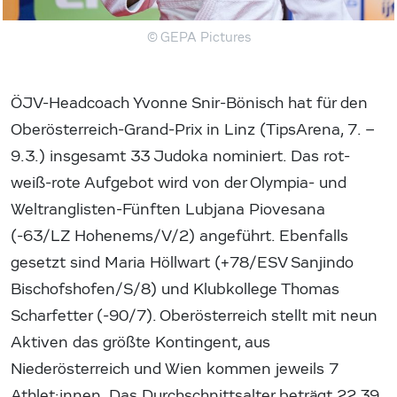
© GEPA Pictures
ÖJV-Headcoach Yvonne Snir-Bönisch hat für den
Oberösterreich-Grand-Prix in Linz (TipsArena, 7. –
9.3.) insgesamt 33 Judoka nominiert. Das rot-
weiß-rote Aufgebot wird von der Olympia- und
Weltranglisten-Fünften Lubjana Piovesana
(-63/LZ Hohenems/V/2) angeführt. Ebenfalls
gesetzt sind Maria Höllwart (+78/ESV Sanjindo
Bischofshofen/S/8) und Klubkollege Thomas
Scharfetter (-90/7). Oberösterreich stellt mit neun
Aktiven das größte Kontingent, aus
Niederösterreich und Wien kommen jeweils 7
Athlet:innen. Das Durchschnittsalter beträgt 22,39