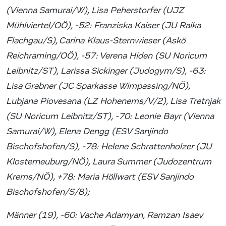
(Vienna Samurai/W), Lisa Peherstorfer (UJZ
Mühlviertel/OÖ), -52: Franziska Kaiser (JU Raika
Flachgau/S), Carina Klaus-Sternwieser (Askö
Reichraming/OÖ), -57: Verena Hiden (SU Noricum
Leibnitz/ST), Larissa Sickinger (Judogym/S), -63:
Lisa Grabner (JC Sparkasse Wimpassing/NÖ),
Lubjana Piovesana (LZ Hohenems/V/2), Lisa Tretnjak
(SU Noricum Leibnitz/ST), -70: Leonie Bayr (Vienna
Samurai/W), Elena Dengg (ESV Sanjindo
Bischofshofen/S), -78: Helene Schrattenholzer (JU
Klosterneuburg/NÖ), Laura Summer (Judozentrum
Krems/NÖ), +78: Maria Höllwart (ESV Sanjindo
Bischofshofen/S/8);
Männer (19), -60: Vache Adamyan, Ramzan Isaev