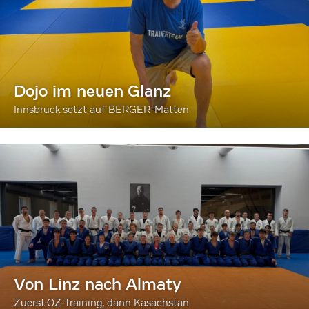
Dojo im neuen Glanz
Innsbruck setzt auf BERGER-Matten
Von Linz nach Almaty
Zuerst OZ-Training, dann Kasachstan