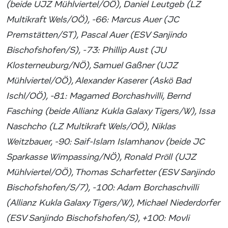
(beide UJZ Mühlviertel/OÖ), Daniel Leutgeb (LZ
Multikraft Wels/OÖ), -66: Marcus Auer (JC
Premstätten/ST), Pascal Auer (ESV Sanjindo
Bischofshofen/S), -73: Phillip Aust (JU
Klosterneuburg/NÖ), Samuel Gaßner (UJZ
Mühlviertel/OÖ), Alexander Kaserer (Askö Bad
Ischl/OÖ), -81: Magamed Borchashvilli, Bernd
Fasching (beide Allianz Kukla Galaxy Tigers/W), Issa
Naschcho (LZ Multikraft Wels/OÖ), Niklas
Weitzbauer, -90: Saif-Islam Islamhanov (beide JC
Sparkasse Wimpassing/NÖ), Ronald Pröll (UJZ
Mühlviertel/OÖ), Thomas Scharfetter (ESV Sanjindo
Bischofshofen/S/7), -100: Adam Borchaschvilli
(Allianz Kukla Galaxy Tigers/W), Michael Niederdorfer
(ESV Sanjindo Bischofshofen/S), +100: Movli