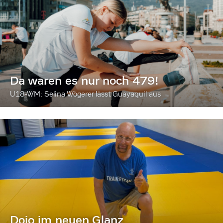
Da waren es nur noch 479!
U18-WM: Selina Wögerer lässt Guayaquil aus
Dojo im neuen Glanz