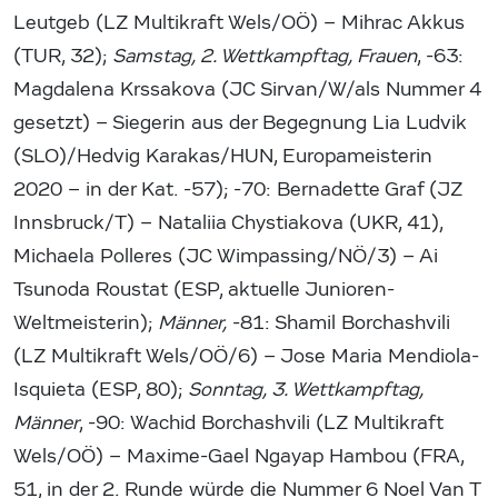
Leutgeb (LZ Multikraft Wels/OÖ) – Mihrac Akkus
(TUR, 32);
Samstag, 2. Wettkampftag, Frauen
, -63:
Magdalena Krssakova (JC Sirvan/W/als Nummer 4
gesetzt) – Siegerin aus der Begegnung Lia Ludvik
(SLO)/Hedvig Karakas/HUN, Europameisterin
2020 – in der Kat. -57); -70: Bernadette Graf (JZ
Innsbruck/T) – Nataliia Chystiakova (UKR, 41),
Michaela Polleres (JC Wimpassing/NÖ/3) – Ai
Tsunoda Roustat (ESP, aktuelle Junioren-
Weltmeisterin);
Männer,
-81: Shamil Borchashvili
(LZ Multikraft Wels/OÖ/6) – Jose Maria Mendiola-
Isquieta (ESP, 80);
Sonntag, 3. Wettkampftag,
Männer
, -90: Wachid Borchashvili (LZ Multikraft
Wels/OÖ) – Maxime-Gael Ngayap Hambou (FRA,
51, in der 2. Runde würde die Nummer 6 Noel Van T