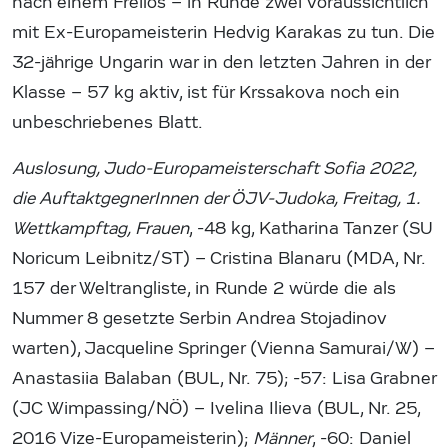
nach einem Freilos – in Runde zwei voraussichtlich
mit Ex-Europameisterin Hedvig Karakas zu tun. Die
32-jährige Ungarin war in den letzten Jahren in der
Klasse – 57 kg aktiv, ist für Krssakova noch ein
unbeschriebenes Blatt.
Auslosung, Judo-Europameisterschaft Sofia 2022,
die AuftaktgegnerInnen der ÖJV-Judoka, Freitag, 1.
Wettkampftag, Frauen
, -48 kg, Katharina Tanzer (SU
Noricum Leibnitz/ST) – Cristina Blanaru (MDA, Nr.
157 der Weltrangliste, in Runde 2 würde die als
Nummer 8 gesetzte Serbin Andrea Stojadinov
warten), Jacqueline Springer (Vienna Samurai/W) –
Anastasiia Balaban (BUL, Nr. 75); -57: Lisa Grabner
(JC Wimpassing/NÖ) – Ivelina Ilieva (BUL, Nr. 25,
2016 Vize-Europameisterin);
Männer
, -60: Daniel