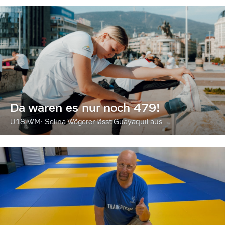
Da waren es nur noch 479!
U18-WM: Selina Wögerer lässt Guayaquil aus