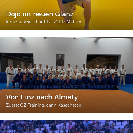
Dojo im neuen Glanz
Innsbruck setzt auf BERGER-Matten
Von Linz nach Almaty
Zuerst OZ-Training, dann Kasachstan