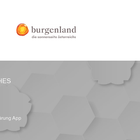
HES
ärung App