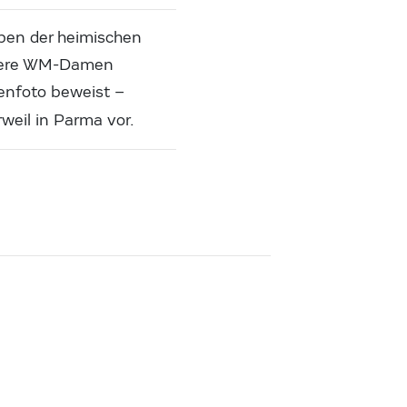
ben der heimischen
nsere WM-Damen
penfoto beweist –
rweil in Parma vor.