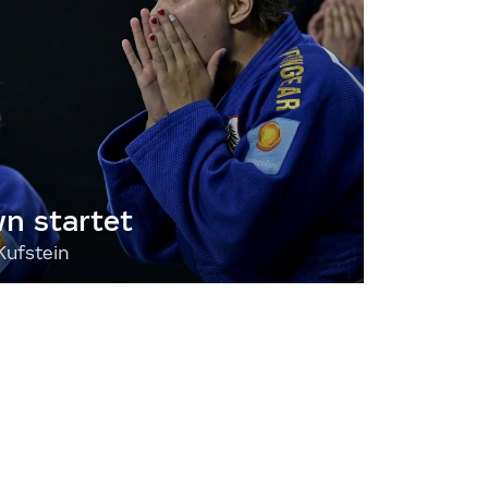
 startet
Kufstein