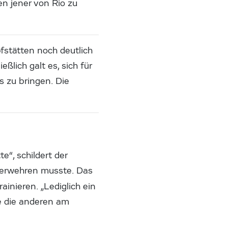
en jener von Rio zu
fstätten noch deutlich
eßlich galt es, sich für
s zu bringen. Die
e“, schildert der
h erwehren musste. Das
ainieren. „Lediglich ein
ie die anderen am