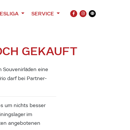
ESLIGA
SERVICE
FACEBOOK
INSTAGRAM
Übersetzung
OCH GEKAUFT
n Souvenirläden eine
io darf bei Partner-
es um nichts besser
iningslager im
äften angebotenen