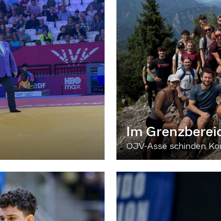
Im Grenzberei
ÖJV-Asse schinden Kon