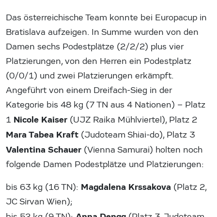
Das österreichische Team konnte bei Europacup in
Bratislava aufzeigen. In Summe wurden von den
Damen sechs Podestplätze (2/2/2) plus vier
Platzierungen, von den Herren ein Podestplatz
(0/0/1) und zwei Platzierungen erkämpft.
Angeführt von einem Dreifach-Sieg in der
Kategorie bis 48 kg (7 TN aus 4 Nationen) – Platz
Nicole Kaiser
1
(UJZ Raika Mühlviertel), Platz 2
Mara Tabea Kraft
(Judoteam Shiai-do), Platz 3
Valentina Schauer
(Vienna Samurai) holten noch
folgende Damen Podestplätze und Platzierungen:
Magdalena Krssakova
bis 63 kg (16 TN):
(Platz 2,
JC Sirvan Wien);
Anna Dengg
bis 52 kg (9 TN):
(Platz 3, Judoteam