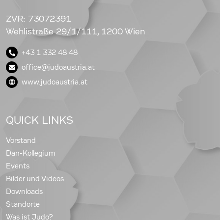
ZVR: 73072391
Wehlistraße 29/1/111, 1200 Wien
+43 1 332 48 48
office@judoaustria.at
www.judoaustria.at
QUICK LINKS
Vorstand
Dan-Kollegium
Events
Bilder und Videos
Downloads
Standorte
Was ist Judo?