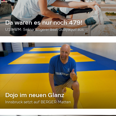
Da waren es nur noch 479!
U18-WM: Selina Wögerer lässt Guayaquil aus
Dojo im neuen Glanz
Innsbruck setzt auf BERGER-Matten