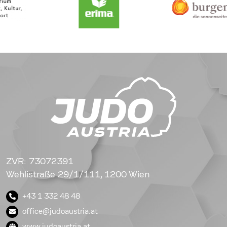
ZVR: 73072391
Wehlistraße 29/1/111, 1200 Wien
+43 1 332 48 48
office@judoaustria.at
www.judoaustria.at