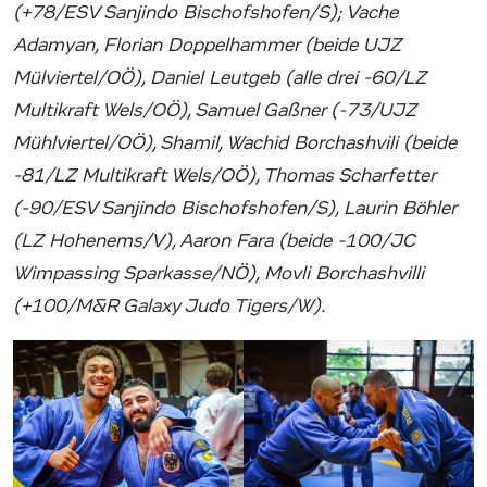
(+78/ESV Sanjindo Bischofshofen/S); Vache
Adamyan, Florian Doppelhammer (beide UJZ
Mülviertel/OÖ), Daniel Leutgeb (alle drei -60/LZ
Multikraft Wels/OÖ), Samuel Gaßner (-73/UJZ
Mühlviertel/OÖ), Shamil, Wachid Borchashvili (beide
-81/LZ Multikraft Wels/OÖ), Thomas Scharfetter
(-90/ESV Sanjindo Bischofshofen/S), Laurin Böhler
(LZ Hohenems/V), Aaron Fara (beide -100/JC
Wimpassing Sparkasse/NÖ), Movli Borchashvilli
(+100/M&R Galaxy Judo Tigers/W).