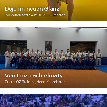
Dojo im neuen Glanz
Innsbruck setzt auf BERGER-Matten
Von Linz nach Almaty
Zuerst OZ-Training, dann Kasachstan