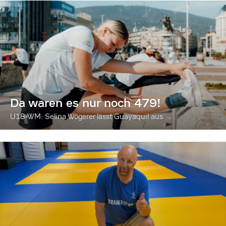
Da waren es nur noch 479!
U18-WM: Selina Wögerer lässt Guayaquil aus