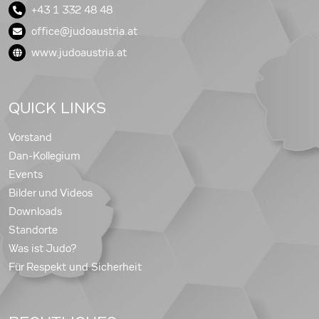
+43 1 332 48 48
office@judoaustria.at
www.judoaustria.at
QUICK LINKS
Vorstand
Dan-Kollegium
Events
Bilder und Videos
Downloads
Standorte
Was ist Judo?
Für Respekt und Sicherheit