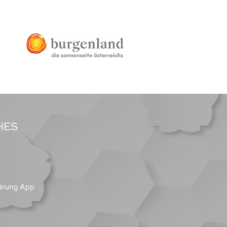
HES
ärung App