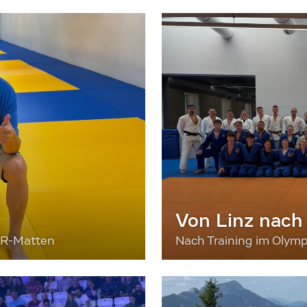
Von Linz nach
ER-Matten
Nach Training im Olymp