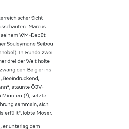
rreichischer Sicht
usschauten. Marcus
bei seinem WM-Debüt
ner Souleymane Seibou
hebel). In Runde zwei
r drei der Welt holte
zwang den Belgier ins
. „Beeindruckend,
Mann“, staunte ÖJV-
Minuten (!), setzte
fahrung sammeln, sich
 erfüllt“, lobte Moser.
, er unterlag dem