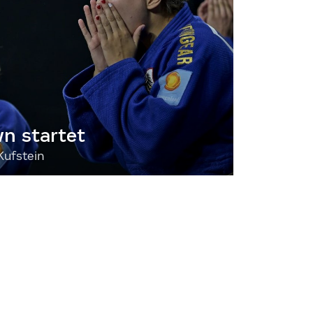
 startet
Kufstein