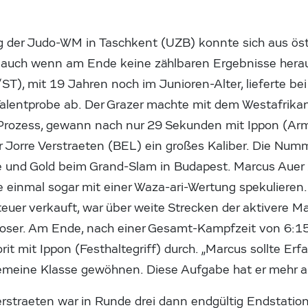
 der Judo-WM in Taschkent (UZB) konnte sich aus öste
, auch wenn am Ende keine zählbaren Ergebnisse hera
/ST), mit 19 Jahren noch im Junioren-Alter, lieferte 
alentprobe ab. Der Grazer machte mit dem Westafrika
Prozess, gewann nach nur 29 Sekunden mit Ippon (Arm
 Jorre Verstraeten (BEL) ein großes Kaliber. Die Numme
 und Gold beim Grand-Slam in Budapest. Marcus Auer 
e einmal sogar mit einer Waza-ari-Wertung spekulieren
 teuer verkauft, war über weite Strecken der aktivere 
oser. Am Ende, nach einer Gesamt-Kampfzeit von 6:15 
rit mit Ippon (Festhaltegriff) durch. „Marcus sollte Er
lgemeine Klasse gewöhnen. Diese Aufgabe hat er mehr als
rstraeten war in Runde drei dann endgültig Endstation