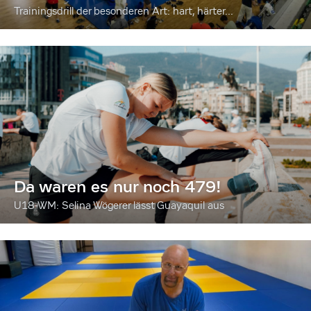
Trainingsdrill der besonderen Art: hart, härter...
Da waren es nur noch 479!
U18-WM: Selina Wögerer lässt Guayaquil aus