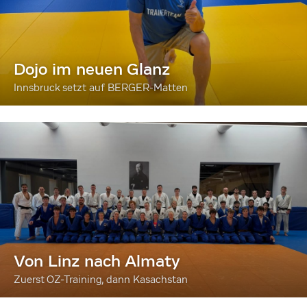
Dojo im neuen Glanz
Innsbruck setzt auf BERGER-Matten
Von Linz nach Almaty
Zuerst OZ-Training, dann Kasachstan