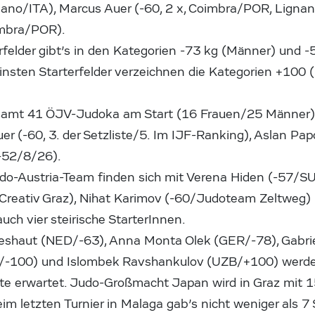
gnano/ITA), Marcus Auer (-60, 2 x, Coimbra/POR, Ligna
imbra/POR).
rfelder gibt’s in den Kategorien -73 kg (Männer) und -
insten Starterfelder verzeichnen die Kategorien +100 
esamt 41 ÖJV-Judoka am Start (16 Frauen/25 Männer),
er (-60, 3. der Setzliste/5. Im IJF-Ranking), Aslan P
(-52/8/26).
do-Austria-Team finden sich mit Verena Hiden (-57/SU
Creativ Graz), Nihat Karimov (-60/Judoteam Zeltweg)
uch vier steirische StarterInnen.
eshaut (NED/-63), Anna Monta Olek (GER/-78), Gabrie
/-100) und Islombek Ravshankulov (UZB/+100) werde
ste erwartet. Judo-Großmacht Japan wird in Graz mit 1
eim letzten Turnier in Malaga gab’s nicht weniger als 7