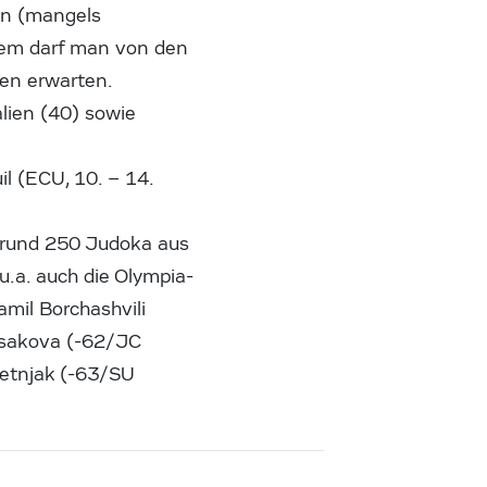
nen (mangels
zdem darf man von den
gen erwarten.
alien (40) sowie
l (ECU, 10. – 14.
t rund 250 Judoka aus
.a. auch die Olympia-
mil Borchashvili
ssakova (-62/JC
retnjak (-63/SU