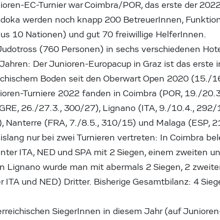
nioren-EC-Turnier war Coimbra/POR, das erste der 2022
oka werden noch knapp 200 BetreuerInnen, Funktionä
us 10 Nationen) und gut 70 freiwillige HelferInnen.
 Judotross (760 Personen) in sechs verschiedenen Hote
ahren: Der Junioren-Europacup in Graz ist das erste i
reichischem Boden seit den Oberwart Open 2020 (15./16
nioren-Turniere 2022 fanden in Coimbra (POR, 19./20.3
GRE, 26./27.3., 300/27), Lignano (ITA, 9./10.4., 292
, Nanterre (FRA, 7./8.5., 310/15) und Malaga (ESP, 21
islang nur bei zwei Turnieren vertreten: In Coimbra b
hinter ITA, NED und SPA mit 2 Siegen, einem zweiten u
, in Lignano wurde man mit abermals 2 Siegen, 2 zweit
er ITA und NED) Dritter. Bisherige Gesamtbilanz: 4 Sieg
erreichischen SiegerInnen in diesem Jahr (auf Juniore