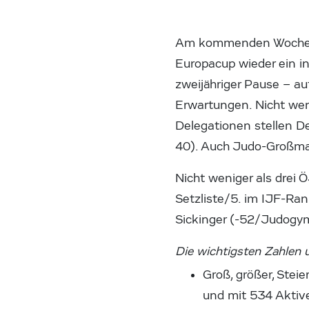
Am kommenden Wochenen
Europacup wieder ein i
zweijähriger Pause – a
Erwartungen. Nicht wen
Delegationen stellen De
40). Auch Judo-Großmac
Nicht weniger als drei
Setzliste/5. im IJF-Ra
Sickinger (-52/Judogy
Die wichtigsten Zahlen
Groß, größer, Stei
und mit 534 Aktiv