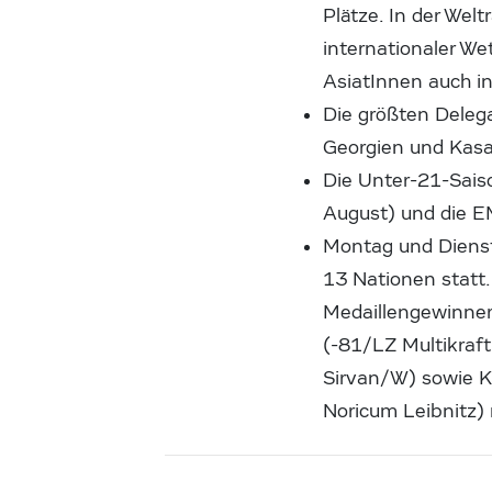
Plätze. In der Wel
internationaler W
AsiatInnen auch in
Die größten Delega
Georgien und Kasa
Die Unter-21-Saiso
August) und die E
Montag und Diensta
13 Nationen statt
Medaillengewinner
(-81/LZ Multikraf
Sirvan/W) sowie K
Noricum Leibnitz) 