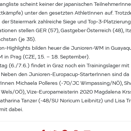
trangliste scheint keiner der japanischen TeilnehmerIn
ettkämpfe) unter den gesetzten AthletInnen auf. Trot
 der Steiermark zahlreiche Siege und Top-3-Platzierun
tionen stellen GER (57), Gastgeber Österreich (48), It
chstan (je 35).
n-Highlights bilden heuer die Junioren-WM in Guayaqui
M in Prag (CZE, 15. – 18. September).
g (6./7.6.) findet in Graz noch ein Trainingslager mi
. Neben den Junioren-Europacup-StarterInnen sind da u
Innen Michaela Polleres (-70/JC Wimpassing/NÖ), Sha
t Wels/OÖ), Vize-Europameisterin 2020 Magdalena Kr
atharina Tanzer (-48/SU Noricum Leibnitz) und Lisa T
mit dabei.