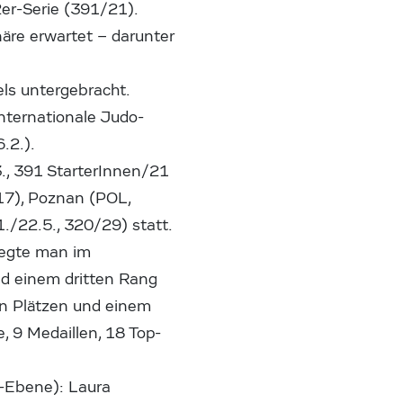
er-Serie (391/21).
re erwartet – darunter
ls untergebracht.
nternationale Judo-
.2.).
., 391 StarterInnen/21
/17), Poznan (POL,
./22.5., 320/29) statt.
elegte man im
nd einem dritten Rang
en Plätzen und einem
e, 9 Medaillen, 18 Top-
n-Ebene): Laura