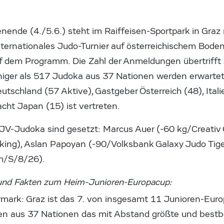
de (4./5.6.) steht im Raiffeisen-Sportpark in Graz 
nternationales Judo-Turnier auf österreichischem Bode
uf dem Programm. Die Zahl der Anmeldungen übertrifft 
iger als 517 Judoka aus 37 Nationen werden erwartet
utschland (57 Aktive), Gastgeber Österreich (48), Ital
ht Japan (15) ist vertreten.
 ÖJV-Judoka sind gesetzt: Marcus Auer (-60 kg/Creativ
nking), Aslan Papoyan (-90/Volksbank Galaxy Judo Tig
m/S/8/26).
 und Fakten zum Heim-Junioren-Europacup:
ermark: Graz ist das 7. von insgesamt 11 Junioren-Eu
en aus 37 Nationen das mit Abstand größte und bestbe