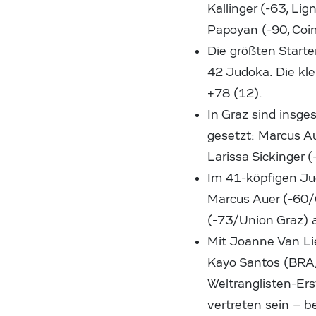
Kallinger (-63, Li
Papoyan (-90, Co
Die größten Starte
42 Judoka. Die kle
+78 (12).
In Graz sind insg
gesetzt: Marcus Au
Larissa Sickinger 
Im 41-köpfigen Ju
Marcus Auer (-60/
(-73/Union Graz) a
Mit Joanne Van Li
Kayo Santos (BRA
Weltranglisten-Er
vertreten sein – b