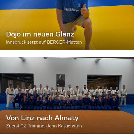
Dojo im neuen Glanz
Innsbruck setzt auf BERGER-Matten
Von Linz nach Almaty
Zuerst OZ-Training, dann Kasachstan