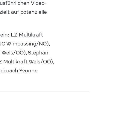
ausführlichen Video-
ielt auf potenzielle
ein: LZ Multikraft
/JC Wimpassing/NÖ),
t Wels/OÖ), Stephan
 Multikraft Wels/OÖ),
dcoach Yvonne