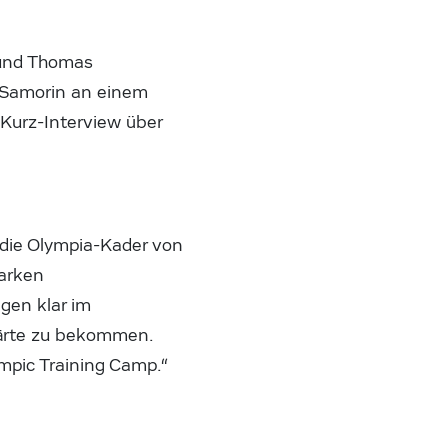
i und Thomas
t Samorin an einem
 Kurz-Interview über
die Olympia-Kader von
tarken
gen klar im
härte zu bekommen.
ympic Training Camp.“