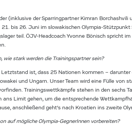
der (inklusive der Sparringpartner Kimran Borchashvil
 21. bis 26. Juni im slowakischen Olympia-Stützpunk
gslager teil. ÖJV-Headcoach Yvonne Bönisch spricht im
en.
n, wie stark werden die Trainingspartner sein?
 Letztstand ist, dass 25 Nationen kommen – darunter 
Slowakei und Ungarn. Unser Team wird eine Fülle von s
vorfinden. Trainingswettkämpfe stehen in den sechs Ta
en ans Limit gehen, um die entsprechende Wettkampf
ause, anschließend geht’s nach Kroatien ins zweite Ol
on auf mögliche Olympia-GegnerInnen vorbereiten?