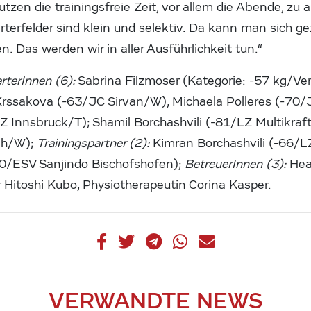
utzen die trainingsfreie Zeit, vor allem die Abende, zu 
rterfelder sind klein und selektiv. Da kann man sich gez
. Das werden wir in aller Ausführlichkeit tun.“
terInnen (6):
Sabrina Filzmoser (Kategorie: -57 kg/Ver
rssakova (-63/JC Sirvan/W), Michaela Polleres (-70
Z Innsbruck/T); Shamil Borchashvili (-81/LZ Multikraf
ah/W);
Trainingspartner (2):
Kimran Borchashvili (-66/LZ
90/ESV Sanjindo Bischofshofen);
BetreuerInnen (3):
Hea
r Hitoshi Kubo, Physiotherapeutin Corina Kasper.
VERWANDTE NEWS