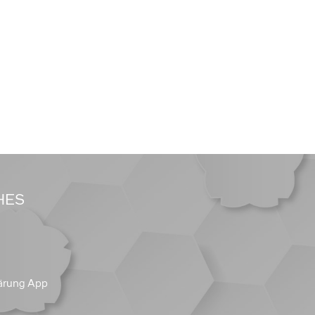
HES
ärung App