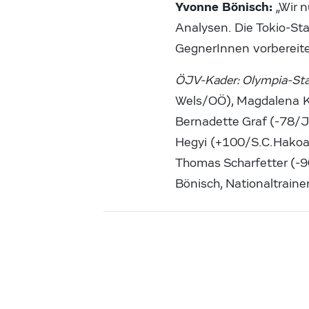
Yvonne Bönisch:
„Wir n
Analysen. Die Tokio-Sta
GegnerInnen vorbereiten
ÖJV-Kader: Olympia-Star
Wels/OÖ), Magdalena K
Bernadette Graf (-78/J
Hegyi (+100/S.C.Hako
Thomas Scharfetter (-
Bönisch, Nationaltraine