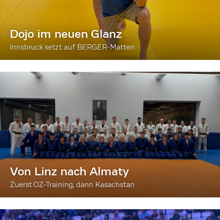
Dojo im neuen Glanz
Innsbruck setzt auf BERGER-Matten
Von Linz nach Almaty
Zuerst OZ-Training, dann Kasachstan