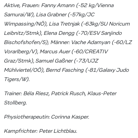
Aktive, Frauen: Fanny Amann (-52 kg/Vienna
Samurai/W), Lisa Grabner (-57kg/JC
Wimpassing/NÖ), Lisa Tretnjak (-63kg/SU Noricum
Leibnitz/Stmk), Elena Dengg (-70/ESV Sanjindo
Bischofshofen/S); Männer: Vache Adamyan (-60/LZ
Vorarlberg/V), Marcus Auer (-60/CREATIV
Graz/Stmk), Samuel Gaßner (-73/UJZ
Mühlviertel/OÖ), Bernd Fasching (-81/Galaxy Judo
Tigers/W).
Trainer: Béla Riesz, Patrick Rusch, Klaus-Peter
Stollberg.
Physiotherapeutin: Corinna Kasper.
Kampfrichter: Peter Lichtblau.