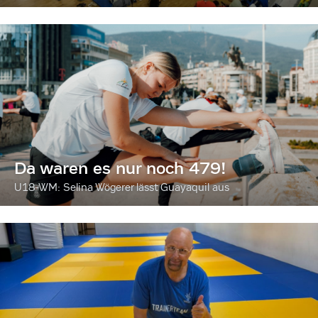
Da waren es nur noch 479!
U18-WM: Selina Wögerer lässt Guayaquil aus