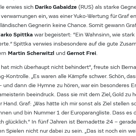
Dariko Gabaidze
le
erwies sich
(RUS) als starke Gegne
 verwarnungen ein, was einer Yuko-Wertung für Graf en
olländischen Gegnerin keine Chance. Somit gewann Graf
arko Spittka
war begeistert: “Ein Wahnsinn, wie stark
ierte.” Spittka verwies insbesondere auf die gute Zus
Martin Scherwitzl
Gernot Frei
ern
und
.
 hat mich überhaupt nicht behindert“, freute sich Bern
-Kontrolle. „Es waren alle Kämpfe schwer. Schön, dass
und dann die Hymne zu hören, war ein besonderes Erl
eisterin beeindruck. Dass sie mit dem Ziel, Gold zu h
r Hand. Graf: „Was hätte ich mir sonst als Ziel stellen 
nnen und bin Nummer 1 der Europarangliste. Dass es d
h glücklich.“ In fünf Jahren ist Bernadette 24 – gerade
n Spielen nicht nur dabei zu sein. „Das ist noch ein we