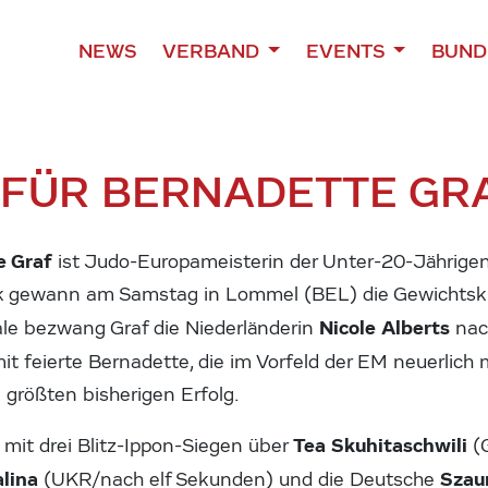
NEWS
VERBAND
EVENTS
BUND
 FÜR BERNADETTE GR
e Graf
ist Judo-Europameisterin der Unter-20-Jährige
 gewann am Samstag in Lommel (BEL) die Gewichtskl
Nicole Alberts
ale bezwang Graf die Niederländerin
nac
it feierte Bernadette, die im Vorfeld der EM neuerlich
 größten bisherigen Erfolg.
Tea Skuhitaschwili
 mit drei Blitz-Ippon-Siegen über
(
alina
Szau
(UKR/nach elf Sekunden) und die Deutsche