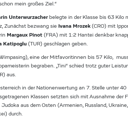
schon mein großes Ziel.“
rin Unterwurzacher
belegte in der Klasse bis 63 Kilo
Ivana Mrozek
tz, Zunächst bezwang sie
(CRO) mit Ippon
Margaux Pinot
rin
(FRA) mit 1:2 Hantei denkbar knapp
a Katipoglu
(TUR) geschlagen geben.
Wimpasing), eine der Mitfavoritinnen bis 57 Kilo, mus
pameisterin begraben. „Tini“ schied trotz guter Leistu
R) aus.
sterreich in der Nationenwertung an 7. Stelle unter 40
ausgetragenen Klassen setzten sich
mit Ausnahme der Fr
 Judoka aus dem Osten (Armenien, Russland, Ukraine,
ei) durch.