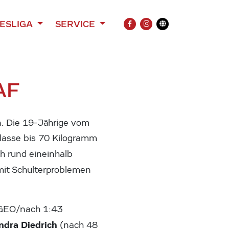
ESLIGA
SERVICE
FACEBOOK
INSTAGRAM
Übersetzung
AF
n. Die 19-Jährige vom
asse bis 70 Kilogramm
h rund eineinhalb
 mit Schulterproblemen
GEO/nach 1:43
ndra Diedrich
(nach 48