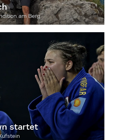
ch
dition am Berg
 startet
Kufstein