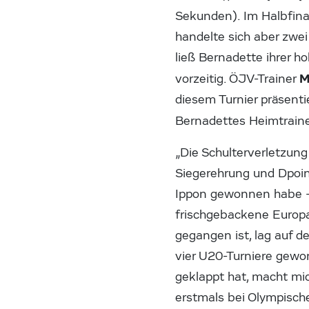
Sekunden). Im Halbfina
handelte sich aber zwei
ließ Bernadette ihrer h
M
vorzeitig. ÖJV-Trainer
diesem Turnier präsent
Bernadettes Heimtrain
„Die Schulterverletzung
Siegerehrung und Dpoing
Ippon gewonnen habe – 
frischgebackene Europam
gegangen ist, lag auf de
vier U20-Turniere gewo
geklappt hat, macht mic
erstmals bei Olympische