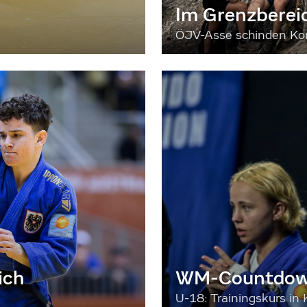
Im Grenzberei
ÖJV-Asse schinden Kon
ich
WM-Countdown
U-18: Trainingskurs in 