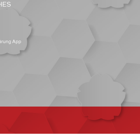
HES
ärung App