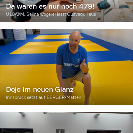
Da waren es nur noch 479!
U18-WM: Selina Wögerer lässt Guayaquil aus
Dojo im neuen Glanz
Innsbruck setzt auf BERGER-Matten