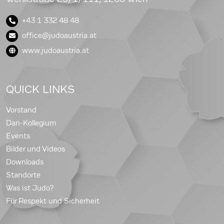
+43 1 332 48 48
office@judoaustria.at
www.judoaustria.at
QUICK LINKS
Vorstand
Dan-Kollegium
Events
Bilder und Videos
Downloads
Standorte
Was ist Judo?
Für Respekt und Sicherheit