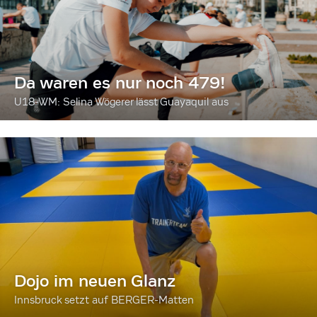
Da waren es nur noch 479!
U18-WM: Selina Wögerer lässt Guayaquil aus
Dojo im neuen Glanz
Innsbruck setzt auf BERGER-Matten