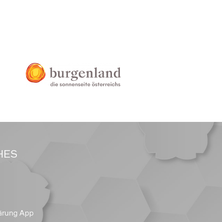
HES
ärung App