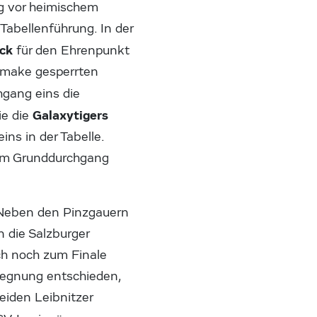
g vor heimischem
Tabellenführung. In der
ck
für den Ehrenpunkt
umake gesperrten
hgang eins die
Galaxytigers
ie die
ns in der Tabelle.
g im Grunddurchgang
Neben den Pinzgauern
 die Salzburger
uch noch zum Finale
egegnung entschieden,
eiden Leibnitzer