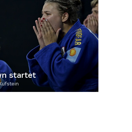
 startet
Kufstein