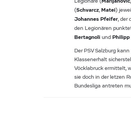
Marijanovic
Legionäre (
Schvarcz
Matei
(
,
) jewe
Johannes Pfeifer
, der
den Legionären punktet
Bertagnoli
Philipp
und
Der PSV Salzburg kann 
Klassenerhalt sicherste
Vöcklabruck ermittelt, 
sie doch in der letzen 
Bundesliga antreten m