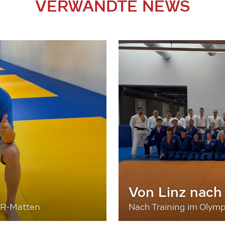
VERWANDTE NEWS
Von Linz nach
ER-Matten
Nach Training im Olymp