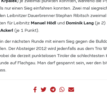
Krpalek
,
) je zweimal punkten konnten, während die P
ils nur einen Sieg einfahren konnten. Zwei mal siegrei
 den Leibnitzer Dauerbrenner Stephan Ribitsch zweimal
Manuel Hödl
Dominik Lang
en für Leibnitz
und
(je 2)
 Ackerl
(je 1 Punkt).
in der nächsten Runde mit einem Sieg gegen die Bulld
llen. Der Absteiger 2012 wird jedenfalls aus dem Trio 
wobei die derzeit punktelosen Tiroler die schlechtesten
Runde auf Flachgau. Man darf gespannt sein, wer den bi
uss.