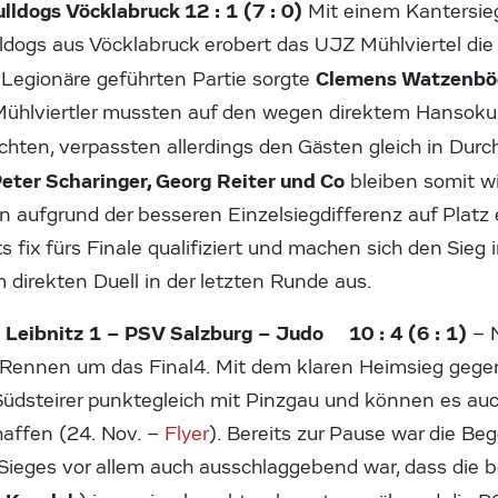
lldogs Vöcklabruck 12 : 1 (7 : 0)
Mit einem Kantersie
dogs aus Vöcklabruck erobert das UJZ Mühlviertel die 
Clemens Watzenbö
 Legionäre geführten Partie sorgte
 Mühlviertler mussten auf den wegen direktem Hansok
chten, verpassten allerdings den Gästen gleich in Durc
eter Scharinger, Georg Reiter und Co
bleiben somit w
 aufgrund der besseren Einzelsiegdifferenz auf Platz ei
s fix fürs Finale qualifiziert und machen sich den Sie
 direkten Duell in der letzten Runde aus.
 Leibnitz 1 – PSV Salzburg – Judo 10 : 4 (6 : 1)
– 
m Rennen um das Final4. Mit dem klaren Heimsieg gegen
e Südsteirer punktegleich mit Pinzgau und können es a
haffen (24. Nov. –
Flyer
). Bereits zur Pause war die B
Sieges vor allem auch ausschlaggebend war, dass die b