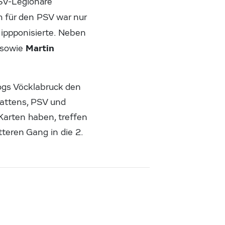
SV-Legionäre
ch für den PSV war nur
 ippponisierte. Neben
Martin
 sowie
ogs Vöcklabruck den
Wattens, PSV und
 Karten haben, treffen
tteren Gang in die 2.