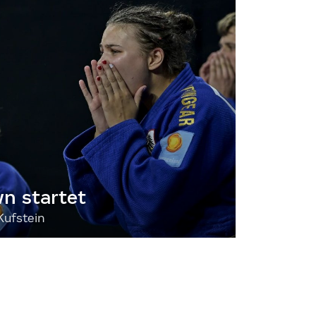
 startet
Kufstein