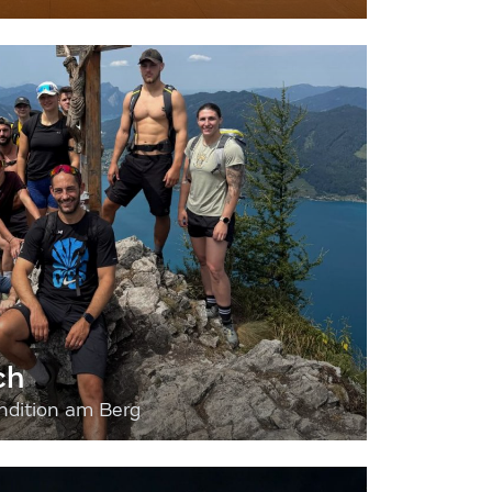
ch
dition am Berg