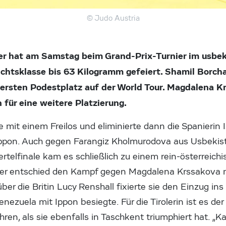
© Judo Austria
r hat am Samstag beim Grand-Prix-Turnier im usbe
ichtsklasse bis 63 Kilogramm gefeiert. Shamil Borcha
n ersten Podestplatz auf der World Tour. Magdalena K
 für eine weitere Platzierung.
 mit einem Freilos und eliminierte dann die Spanierin
Ippon. Auch gegen Farangiz Kholmurodova aus Usbekis
Viertelfinale kam es schließlich zu einem rein-österreic
er entschied den Kampf gegen Magdalena Krssakova mit
er die Britin Lucy Renshall fixierte sie den Einzug ins 
enezuela mit Ippon besiegte. Für die Tirolerin ist es der
hren, als sie ebenfalls in Taschkent triumphiert hat. „K