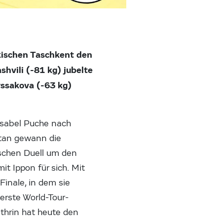
kischen Taschkent den
shvili (-81 kg) jubelte
rssakova (-63 kg)
 Isabel Puche nach
tan gewann die
hischen Duell um den
 Ippon für sich. Mit
Finale, in dem sie
 erste World-Tour-
athrin hat heute den