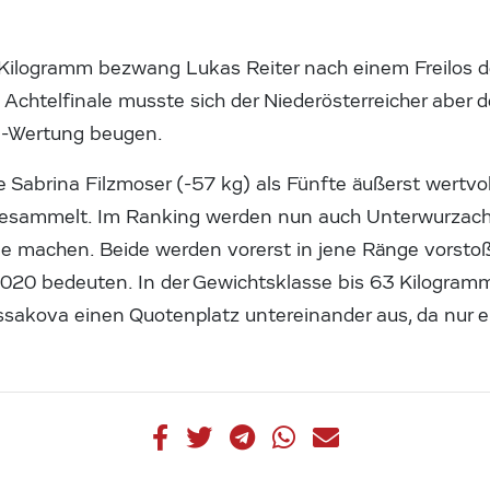
73 Kilogramm bezwang Lukas Reiter nach einem Freilo
m Achtelfinale musste sich der Niederösterreicher aber d
i-Wertung beugen.
e Sabrina Filzmoser (-57 kg) als Fünfte äußerst wertvol
gesammelt. Im Ranking werden nun auch Unterwurzache
e machen. Beide werden vorerst in jene Ränge vorstoße
o 2020 bedeuten. In der Gewichtsklasse bis 63 Kilogra
sakova einen Quotenplatz untereinander aus, da nur ei