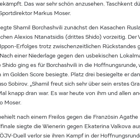
gekämpft. Das war sehr schön anzusehen. Taschkent dür
-Sportdirektor Markus Moser.
iegte Shamil Borchashvili zunächst den Kasachen Rus
hen Alexios Ntanatsidis (drittes Shido) vorzeitig. Der V
Ippon-Erfolges trotz zwischenzeitlichen Rückstandes g
r. Nach einer Niederlage gegen den usbekischen Lokalm
e Shido ging es für Borchashvili in die Hoffnungsrunde
m Golden Score besiegte. Platz drei besiegelte er da
 Sobirov. „Shamil freut sich sehr über sein erstes Gr
Mal knapp dran war. Es war heute von ihm und allen an
so Moser.
hielt nach einem Freilos gegen die Französin Agathe 
finale siegte die Wienerin gegen Ekaterina Valkova au
 ÖJV-Duell verlor sie ihren Kampf in der Hoffnungsru