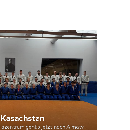
 Kasachstan
iazentrum geht's jetzt nach Almaty