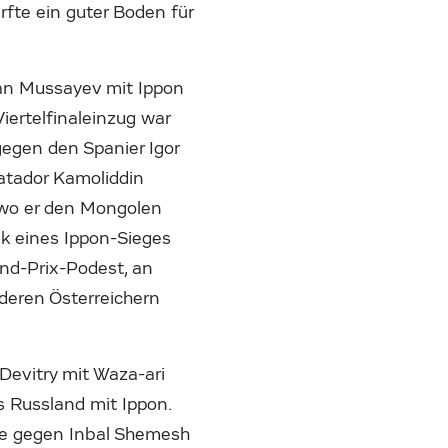
fte ein guter Boden für
lan Mussayev mit Ippon
iertelfinaleinzug war
egen den Spanier Igor
atador Kamoliddin
, wo er den Mongolen
nk eines Ippon-Sieges
and-Prix-Podest, an
deren Österreichern
Devitry mit Waza-ari
s Russland mit Ippon.
nde gegen Inbal Shemesh