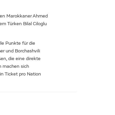
s den Marokkaner Ahmed
em Türken Bilal Ciloglu
le Punkte für die
r und Borchashvili
n, die eine direkte
mm machen sich
n Ticket pro Nation