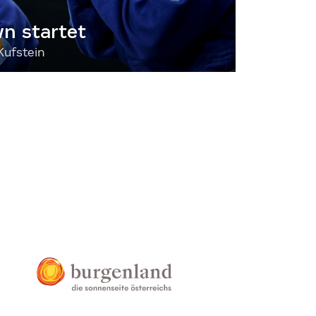
 startet
Kufstein