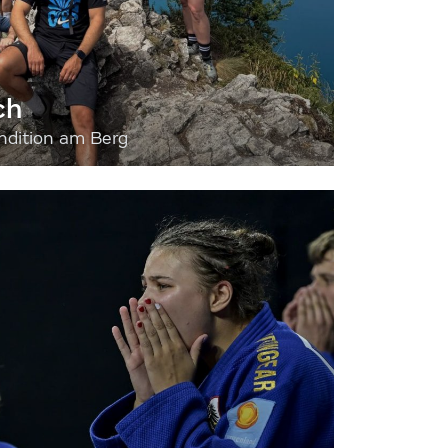
ch
dition am Berg