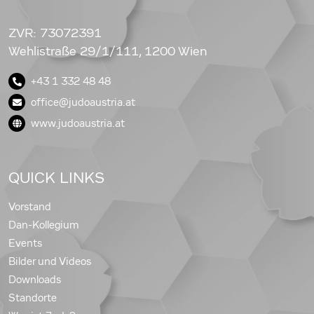
ZVR: 73072391
Wehlistraße 29/1/111, 1200 Wien
+43 1 332 48 48
office@judoaustria.at
www.judoaustria.at
QUICK LINKS
Vorstand
Dan-Kollegium
Events
Bilder und Videos
Downloads
Standorte