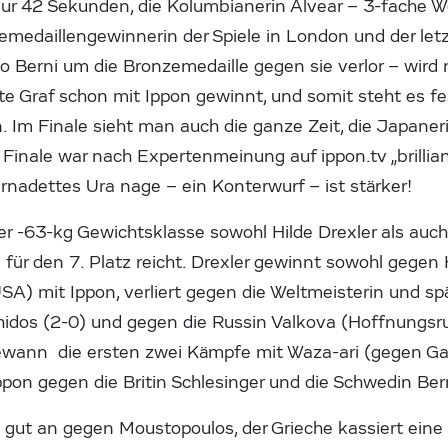
nur 42 Sekunden, die Kolumbianerin Alvear – 3-fache W
medaillengewinnerin der Spiele in London und der let
o Berni um die Bronzemedaille gegen sie verlor – wird 
te Graf schon mit Ippon gewinnt, und somit steht es fe
n. Im Finale sieht man auch die ganze Zeit, die Japane
m Finale war nach Expertenmeinung auf ippon.tv „brillian
ernadettes Ura nage – ein Konterwurf – ist stärker!
r -63-kg Gewichtsklasse sowohl Hilde Drexler als au
 für den 7. Platz reicht. Drexler gewinnt sowohl gege
) mit Ippon, verliert gegen die Weltmeisterin und spä
hidos (2-0) und gegen die Russin Valkova (Hoffnungsru
wann die ersten zwei Kämpfe mit Waza-ari (gegen Ga
Ippon gegen die Britin Schlesinger und die Schwedin Be
 gut an gegen Moustopoulos, der Grieche kassiert eine 