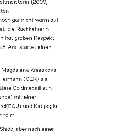
eltmeisterin (2009,
zten
noch gar nicht warm auf
st: die Rückkehrerin
rin hat großen Respekt
t“: Arai startet einen
ch Magdalena Krssakova
n Hermann (GER) als
tere Goldmedaillistin
nde) mit einer
rci(ECU) und Katipoglu
rnholm.
Shido, aber nach einer