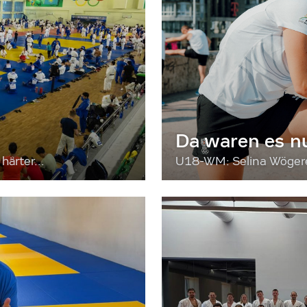
Da waren es n
härter...
U18-WM: Selina Wögerer