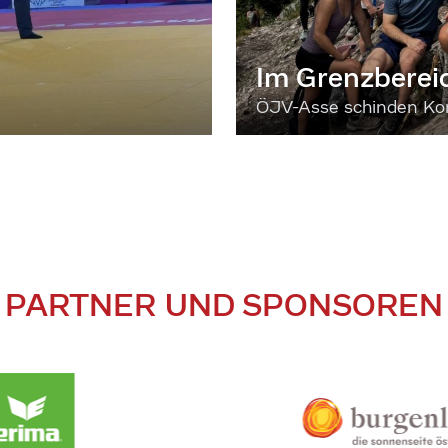
Im Grenzberei
ÖJV-Asse schinden Kon
PARTNER UND SPONSOREN