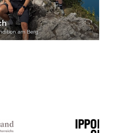
ch
dition am Berg