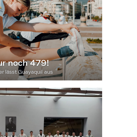
ur noch 479!
 lässt Guayaquil aus