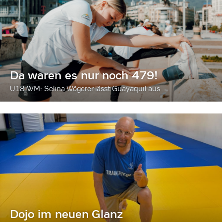
Da waren es nur noch 479!
U18-WM: Selina Wögerer lässt Guayaquil aus
Dojo im neuen Glanz