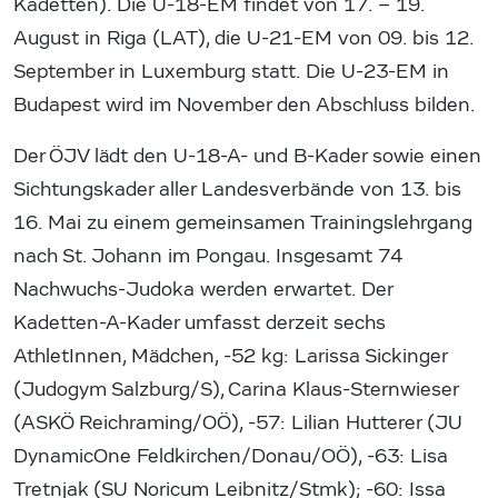
Kadetten). Die U-18-EM findet von 17. – 19.
August in Riga (LAT), die U-21-EM von 09. bis 12.
September in Luxemburg statt. Die U-23-EM in
Budapest wird im November den Abschluss bilden.
Der ÖJV lädt den U-18-A- und B-Kader sowie einen
Sichtungskader aller Landesverbände von 13. bis
16. Mai zu einem gemeinsamen Trainingslehrgang
nach St. Johann im Pongau. Insgesamt 74
Nachwuchs-Judoka werden erwartet. Der
Kadetten-A-Kader umfasst derzeit sechs
AthletInnen, Mädchen, -52 kg: Larissa Sickinger
(Judogym Salzburg/S), Carina Klaus-Sternwieser
(ASKÖ Reichraming/OÖ), -57: Lilian Hutterer (JU
DynamicOne Feldkirchen/Donau/OÖ), -63: Lisa
Tretnjak (SU Noricum Leibnitz/Stmk); -60: Issa