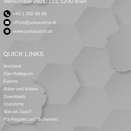
Wehlistraße 29/1/111, 1200 Wien
+43 1 332 48 48
office@judoaustria.at
www.judoaustria.at
QUICK LINKS
Vorstand
Dan-Kollegium
Events
Bilder und Videos
Downloads
Standorte
Was ist Judo?
Für Respekt und Sicherheit