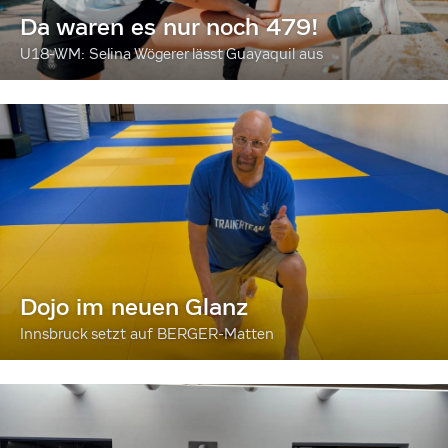
Da waren es nur noch 479!
U18-WM: Selina Wögerer lässt Guayaquil aus
Dojo im neuen Glanz
Innsbruck setzt auf BERGER-Matten