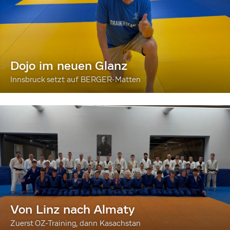
Dojo im neuen Glanz
Innsbruck setzt auf BERGER-Matten
Von Linz nach Almaty
Zuerst OZ-Training, dann Kasachstan