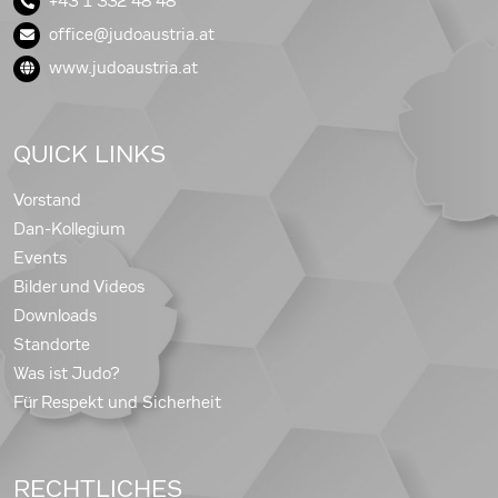
+43 1 332 48 48
office@judoaustria.at
www.judoaustria.at
QUICK LINKS
Vorstand
Dan-Kollegium
Events
Bilder und Videos
Downloads
Standorte
Was ist Judo?
Für Respekt und Sicherheit
RECHTLICHES