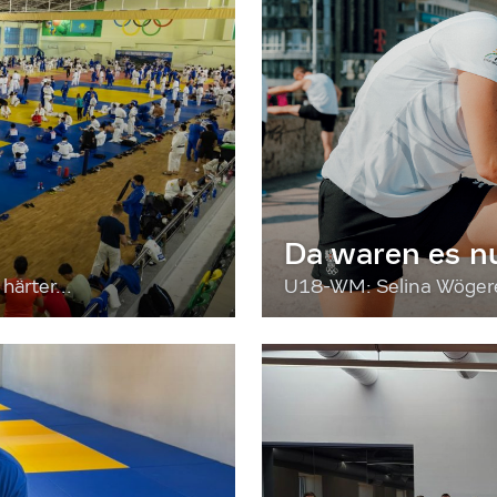
Da waren es n
härter...
U18-WM: Selina Wögerer