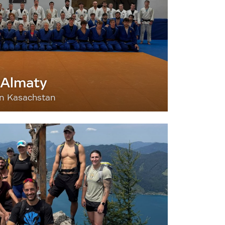
 Almaty
nn Kasachstan