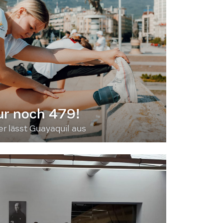
ur noch 479!
 lässt Guayaquil aus