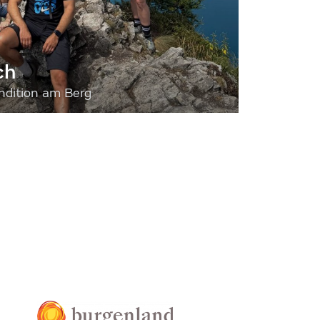
ch
dition am Berg