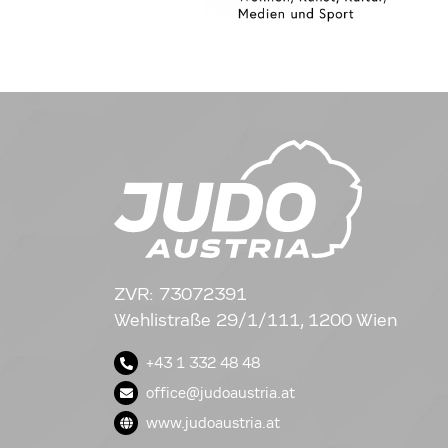
ZVR: 73072391
Wehlistraße 29/1/111, 1200 Wien
+43 1 332 48 48
office@judoaustria.at
www.judoaustria.at