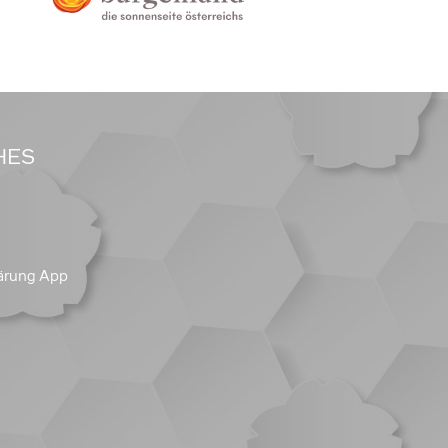
HES
ärung App