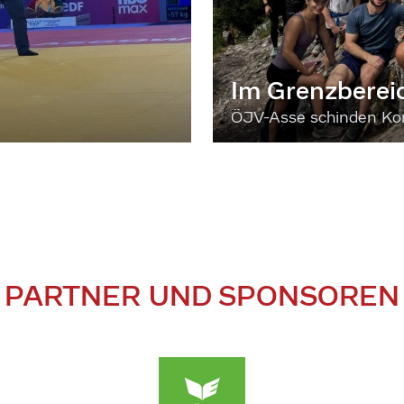
Im Grenzberei
ÖJV-Asse schinden Kon
PARTNER UND SPONSOREN