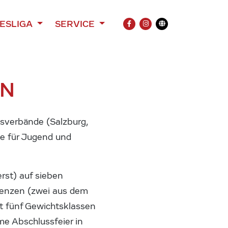
ESLIGA
SERVICE
FACEBOOK
INSTAGRAM
Übersetzung
ON
esverbände (Salzburg,
die für Jugend und
rst) auf sieben
izenzen (zwei aus dem
t fünf Gewichtsklassen
me Abschlussfeier in