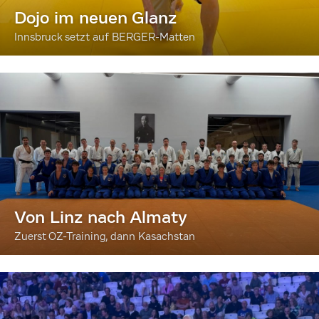
Dojo im neuen Glanz
Innsbruck setzt auf BERGER-Matten
Von Linz nach Almaty
Zuerst OZ-Training, dann Kasachstan