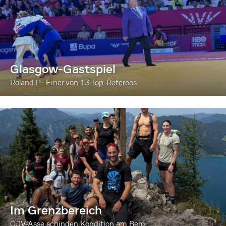
Glasgow-Gastspiel
Roland P.: Einer von 13 Top-Referees
Im Grenzbereich
ÖJV-Asse schinden Kondition am Berg