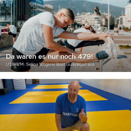
Da waren es nur noch 479!
U18-WM: Selina Wögerer lässt Guayaquil aus