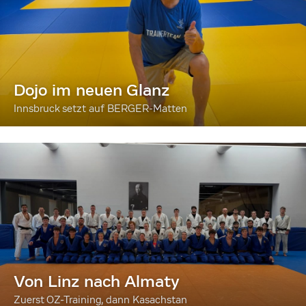
Dojo im neuen Glanz
Innsbruck setzt auf BERGER-Matten
Von Linz nach Almaty
Zuerst OZ-Training, dann Kasachstan