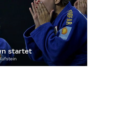
 startet
Kufstein