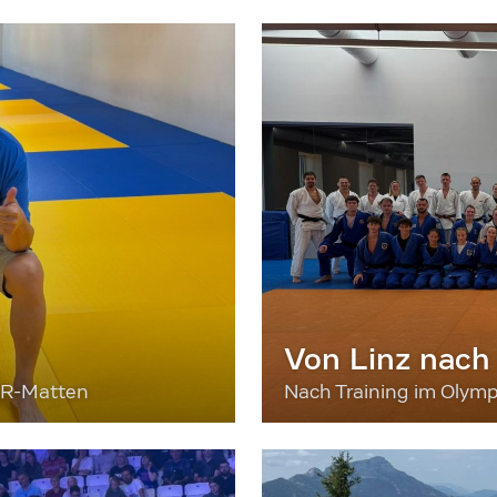
Von Linz nach
ER-Matten
Nach Training im Olymp