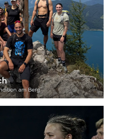
ch
dition am Berg