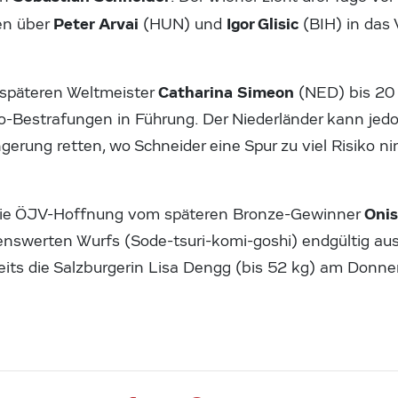
Peter Arvai
Igor Glisic
en über
(HUN) und
(BIH) in das 
Catharina Simeon
n späteren Weltmeister
(NED) bis 20
o-Bestrafungen in Führung. Der Niederländer kann jed
ängerung retten, wo Schneider eine Spur zu viel Risiko 
Onis
d die ÖJV-Hoffnung vom späteren Bronze-Gewinner
henswerten Wurfs (Sode-tsuri-komi-goshi) endgültig aus
reits die Salzburgerin Lisa Dengg (bis 52 kg) am Donn