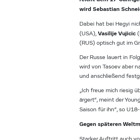
wird Sebastian Schnei
Dabei hat bei Hegyi nic
Vasilije Vujicic
(USA),
(
(RUS) optisch gut im Gr
Der Russe lauert in Fol
wird von Tasoev aber n
und anschließend festg
„Ich freue mich riesig 
ärgert“, meint der Youn
Saison für ihn“, so U18
Gegen späteren Weltme
Starker Auftritt auch v