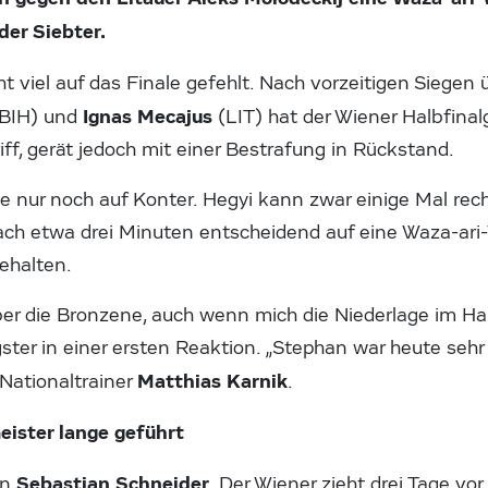
der Siebter.
ht viel auf das Finale gefehlt. Nach vorzeitigen Siegen
Ignas Mecajus
BIH) und
(LIT) hat der Wiener Halbfina
iff, gerät jedoch mit einer Bestrafung in Rückstand.
ge nur noch auf Konter. Hegyi kann zwar einige Mal rech
ach etwa drei Minuten entscheidend auf eine Waza-ar
ehalten.
über die Bronzene, auch wenn mich die Niederlage im H
gster in einer ersten Reaktion. „Stephan war heute sehr 
Matthias Karnik
-Nationaltrainer
.
ister lange geführt
Sebastian Schneider
on
. Der Wiener zieht drei Tage vo