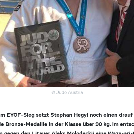
© Judo Austria
m EYOF-Sieg setzt Stephan Hegyi noch einen drauf u
e Bronze-Medaille in der Klasse über 90 kg. Im ent
n gegen den Litauer Aleks Molodeckij eine Waza-ari-