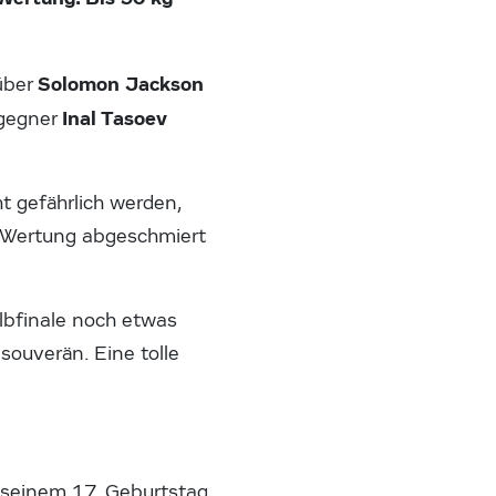
Solomon Jackson
 über
Inal Tasoev
lgegner
t gefährlich werden,
i-Wertung abgeschmiert
albfinale noch etwas
souverän. Eine tolle
r seinem 17. Geburtstag