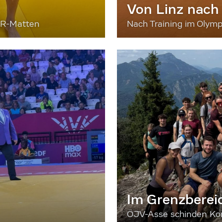
Von Linz nach
ER-Matten
Nach Training im Olymp
Im Grenzberei
ÖJV-Asse schinden Kon