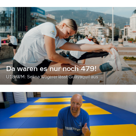
Da waren es nur noch 479!
U18-WM: Selina Wögerer lässt Guayaquil aus