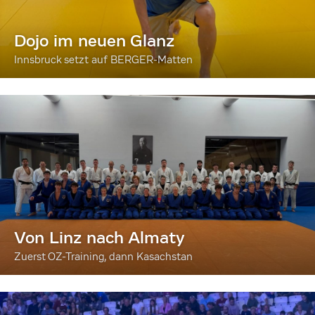
Dojo im neuen Glanz
Innsbruck setzt auf BERGER-Matten
Von Linz nach Almaty
Zuerst OZ-Training, dann Kasachstan