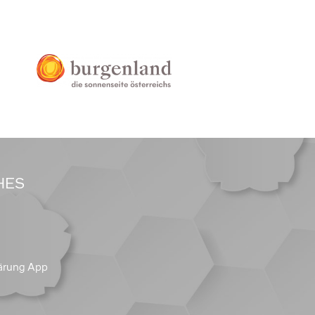
HES
ärung App