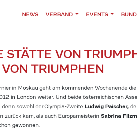
NEWS
VERBAND
EVENTS
BUND
E STÄTTE VON TRIUMP
E VON TRIUMPHEN
rnier in Moskau geht am kommenden Wochenende die O
2012 in London weiter. Und beide österreichischen Asse
Ludwig Paischer,
– denn sowohl der Olympia-Zweite
de
Sabrina Filz
an zurück kam, als auch Europameisterin
schon gewonnen.