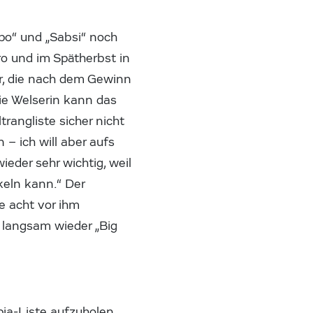
upo“ und „Sabsi“ noch
o und im Spätherbst in
er, die nach dem Gewinn
ie Welserin kann das
rangliste sicher nicht
– ich will aber aufs
ieder sehr wichtig, weil
keln kann.“ Der
le acht vor ihm
 langsam wieder „Big
pia-Liste aufzuholen.