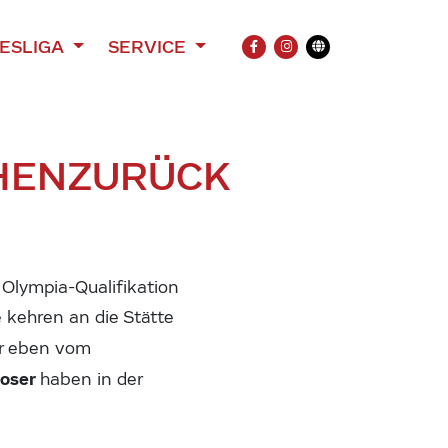
ESLIGA
SERVICE
FACEBOOK
INSTAGRAM
Übersetzung
HEN
ZURÜCK
lympia-Qualifikation
 kehren an die Stätte
r eben vom
moser
haben in der