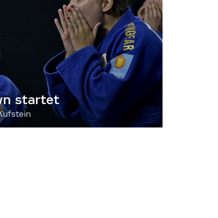
 startet
Kufstein