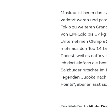
Moskau ist heuer das zw
verletzt waren und pas
Tokio zu weiteren Gran
von EM-Gold bis 57 kg 
Unternehmen Olympia 201
mehr aus den Top 14 fal
Podest, weil es dafür vi
ich dort einfach die b
Salzburger rutschte im 
liegenden Judoka nach
Points“, aber er lässt s
Hilde Dr
Die EM-Dritte