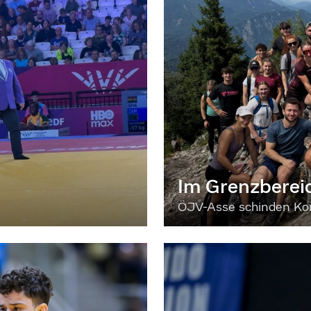
Im Grenzberei
ÖJV-Asse schinden Kon