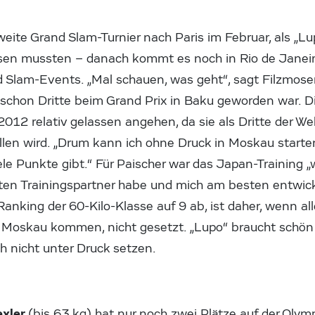
eite Grand Slam-Turnier nach Paris im Februar, als „L
sen mussten – danach kommt es noch in Rio de Janeir
d Slam-Events. „Mal schauen, was geht“, sagt Filzmos
schon Dritte beim Grand Prix in Baku geworden war. D
2 relativ gelassen angehen, da sie als Dritte der Welt
len wird. „Drum kann ich ohne Druck in Moskau starten 
ele Punkte gibt.“ Für Paischer war das Japan-Training „w
esten Trainingspartner habe und mich am besten entwic
Ranking der 60-Kilo-Klasse auf 9 ab, ist daher, wenn al
 Moskau kommen, nicht gesetzt. „Lupo“ braucht schön
ich nicht unter Druck setzen.
exler
(bis 63 kg) hat nur noch zwei Plätze auf der Olym