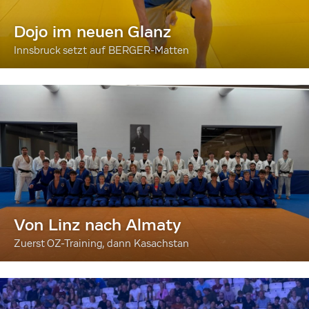
Dojo im neuen Glanz
Innsbruck setzt auf BERGER-Matten
Von Linz nach Almaty
Zuerst OZ-Training, dann Kasachstan