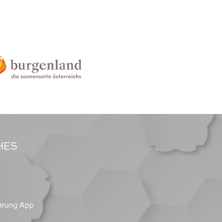
HES
ärung App