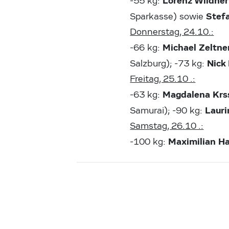
Lorenz Wildner
-55 kg:
Stef
Sparkasse) sowie
Donnerstag, 24.10.:
Michael Zeltne
-66 kg:
Nick
Salzburg); -73 kg:
Freitag, 25.10 .:
Magdalena Krs
-63 kg:
Lauri
Samurai); -90 kg:
Samstag, 26.10 .:
Maximilian H
-100 kg: