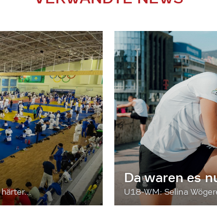
Da waren es n
härter...
U18-WM: Selina Wögerer