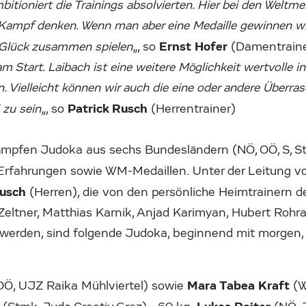
bitioniert die Trainings absolvierten. Hier bei den Welt
Kampf denken. Wenn man aber eine Medaille gewinnen wil
Ernst Hofer
d Glück zusammen spielen
„, so
(Damentrainer
m Start. Laibach ist eine weitere Möglichkeit wertvolle in
 Vielleicht können wir auch die eine oder andere Überra
Patrick Rusch
i zu sein
„, so
(Herrentrainer)
mpfen Judoka aus sechs Bundesländern (NÖ, OÖ, S, St
 Erfahrungen sowie WM-Medaillen. Unter der Leitung 
Rusch
(Herren), die von den persönliche Heimtrainern 
 Zeltner, Matthias Karnik, Anjad Karimyan, Hubert Roh
erden, sind folgende Judoka, beginnend mit morgen, 
Mara Tabea Kraft
Ö, UJZ Raika Mühlviertel) sowie
(W