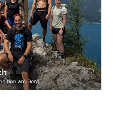
ch
dition am Berg