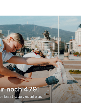
ur noch 479!
 lässt Guayaquil aus