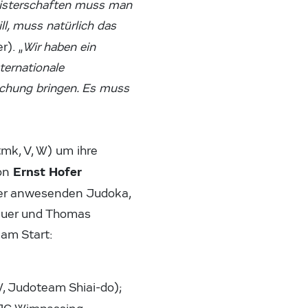
meisterschaften muss man
l, muss natürlich das
). „
Wir haben ein
ternationale
schung bringen. Es muss
mk, V, W) um ihre
Ernst Hofer
von
der anwesenden Judoka,
rauer und Thomas
am Start:
, Judoteam Shiai-do);