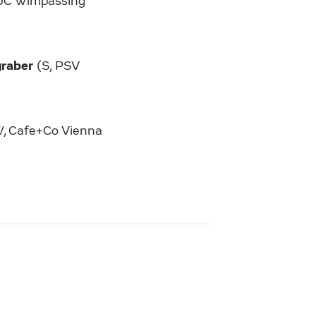
JC Wimpassing
graber
(S, PSV
, Cafe+Co Vienna