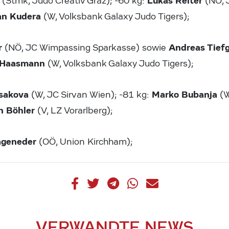
Lukas Reiter
(Stmk, Judo Creativ Graz); -60 kg:
(NÖ, 
an Kudera
(W, Volksbank Galaxy Judo Tigers);
r
Andreas Tief
(NÖ, JC Wimpassing Sparkasse) sowie
 Haasmann
(W, Volksbank Galaxy Judo Tigers);
sakova
Marko Bubanja
(W, JC Sirvan Wien); -81 kg:
(W
n Böhler
(V, LZ Vorarlberg);
ageneder
(OÖ, Union Kirchham);
VERWANDTE NEWS