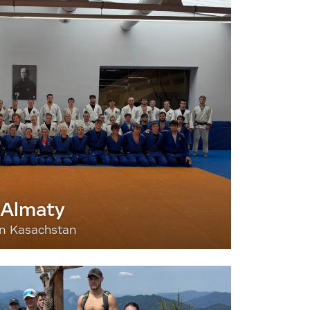
 Almaty
nn Kasachstan