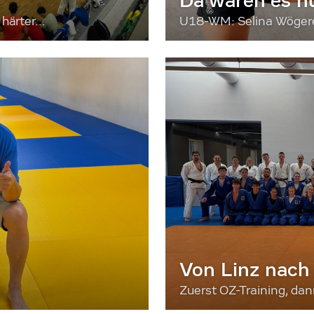
Da waren es n
härter...
U18-WM: Selina Wögerer
Von Linz nach
Zuerst OZ-Training, da