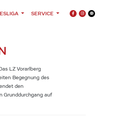
ESLIGA
SERVICE
FACEBOOK
INSTAGRAM
Übersetzung
EN
Das LZ Vorarlberg
zweiten Begegnung des
eendet den
en Grunddurchgang auf