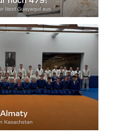
ur noch 479!
 lässt Guayaquil aus
 Almaty
nn Kasachstan