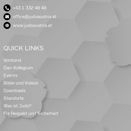
+43 1 332 48 48
office@judoaustria.at
www.judoaustria.at
QUICK LINKS
Vorstand
Dan-Kollegium
Events
Bilder und Videos
Downloads
Standorte
Was ist Judo?
Für Respekt und Sicherheit